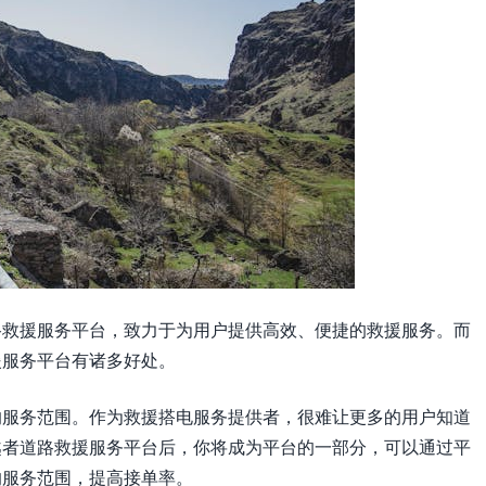
路救援服务平台，致力于为用户提供高效、便捷的救援服务。而
援服务平台有诸多好处。
的服务范围。作为救援搭电服务提供者，很难让更多的用户知道
越者道路救援服务平台后，你将成为平台的一部分，可以通过平
的服务范围，提高接单率。