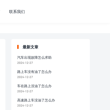
市
联系我们
最新文章
汽车出现故障怎么求助
2024-12-27
路上车没有油了怎么办
2024-12-27
车在路上没油了怎么办
2024-12-27
高速路上车没油了怎么办
2024-12-27