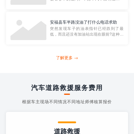
法行驶，而且出现在偏远地区或夜晚更是
一件令人头痛的事情。幸运的是，现在有
一种新的解决方案——穿越者小程序。 穿
越者小程序是一款专门解决汽车没油问题
安福县车半路没油了打什么电话求助
的在线服务平台。通过...
突然发现车子的油表指针已经跌到了最
低，而且还没有加油站出现在眼前?这种情
况下你该怎么办呢?这时候最好的方法就是
及时寻求帮助。如果你遇到这种情况，你
需要拨打什么电话求助呢?其实，你可以拨
打4006363122请求送油人员来帮助你。
了解更多 →
当你的车子...
汽车道路救援服务费用
根据车主现场不同情况不同地址师傅核算报价
道路救援