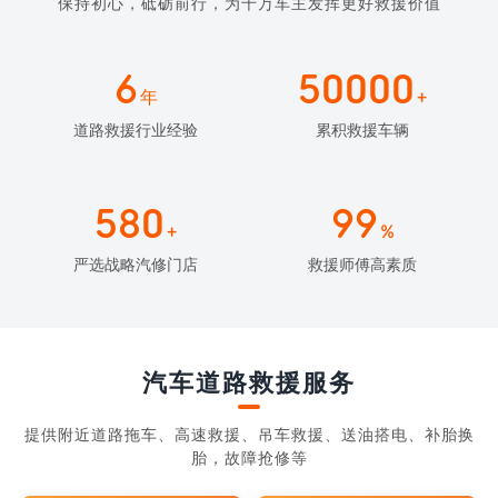
保持初心，砥砺前行，为千万车主发挥更好救援价值
6
50000
年
+
道路救援行业经验
累积救援车辆
580
99
+
%
严选战略汽修门店
救援师傅高素质
汽车道路救援服务
提供附近道路拖车、高速救援、吊车救援、送油搭电、补胎换
胎，故障抢修等