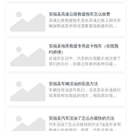
要。然而，许多车主在选择拖车服务时，
对收费标准并不十分了解。穿越者救援详
安福县高速公路救援拖车怎么收费
细解析一下市区事故救援拖车的收费标
高速公路救援拖车是在高速公路上因为车
准，以及在选用拖车服务时应注...
辆故障或意外情况需要紧急救援时的必备
工具。然而，对于许多司机来说，拖车的
收费一直是一个困扰。那么，高速公路救
援拖车究竟怎么收费呢? 一般来说，高速公
安福县地库救援专用皮卡拖车（在线预
路救援拖车的收费标准是由当地交通管理
约师傅）
部门制定的。起步价通...
在城市生活中，汽车的出现极大地方便了
我们的出行，但随之而来的各种问题也让
人头痛不已。尤其是在繁忙的都市环境
中，地库停车成了一道难题。有时候，车
辆突然发生故障，或是不慎被困，在这种
安福县车辆没油的应急方法
紧急情况下，我们需要一种高效可靠的救
车辆没有油是司机们，尤其是在长途旅行
援方式。而这时，地库救援专...
或者路程比较远的地方，很容易出现这种
状况。面对这样的情况，该怎么办呢?今天
小编给大家介绍一种应急方法——穿越者
道路救援微信小程序，可以帮您预约附近
的送油师傅，解决没油的紧急情况。 首
安福县汽车没油了怎么办最快的方法
先，让我们来了解一下穿...
汽车没油了怎么办最快的方法?这是许多驾
驶者心中的疑问。毕竟，汽车没有油就无