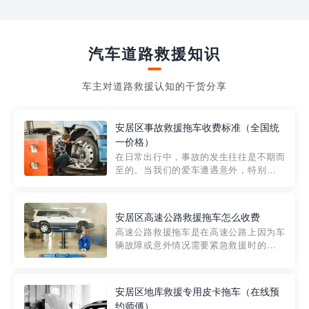
汽车道路救援知识
车主对道路救援认知的干货分享
安居区事故救援拖车收费标准（全国统
一价格）
在日常出行中，事故的发生往往是不期而
至的。当我们的爱车遭遇意外，特别是在
市区内，救援拖车的服务就显得尤为重
要。然而，许多车主在选择拖车服务时，
对收费标准并不十分了解。穿越者救援详
安居区高速公路救援拖车怎么收费
细解析一下市区事故救援拖车的收费标
高速公路救援拖车是在高速公路上因为车
准，以及在选用拖车服务时应注...
辆故障或意外情况需要紧急救援时的必备
工具。然而，对于许多司机来说，拖车的
收费一直是一个困扰。那么，高速公路救
援拖车究竟怎么收费呢? 一般来说，高速公
安居区地库救援专用皮卡拖车（在线预
路救援拖车的收费标准是由当地交通管理
约师傅）