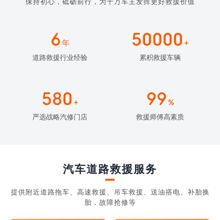
保持初心，砥砺前行，为千万车主发挥更好救援价值
6
50000
年
+
道路救援行业经验
累积救援车辆
580
99
+
%
严选战略汽修门店
救援师傅高素质
汽车道路救援服务
提供附近道路拖车、高速救援、吊车救援、送油搭电、补胎换
胎，故障抢修等