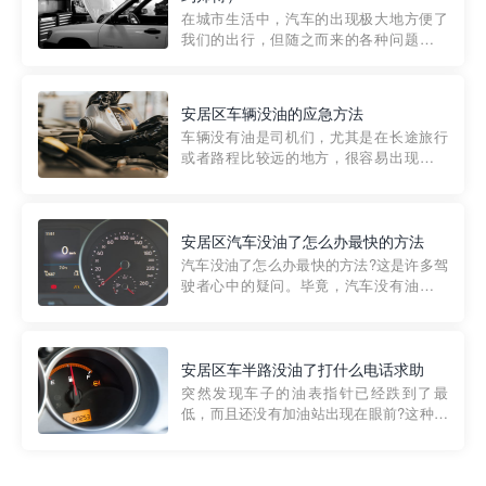
部门制定的。起步价通...
在城市生活中，汽车的出现极大地方便了
我们的出行，但随之而来的各种问题也让
人头痛不已。尤其是在繁忙的都市环境
中，地库停车成了一道难题。有时候，车
辆突然发生故障，或是不慎被困，在这种
安居区车辆没油的应急方法
紧急情况下，我们需要一种高效可靠的救
车辆没有油是司机们，尤其是在长途旅行
援方式。而这时，地库救援专...
或者路程比较远的地方，很容易出现这种
状况。面对这样的情况，该怎么办呢?今天
小编给大家介绍一种应急方法——穿越者
道路救援微信小程序，可以帮您预约附近
的送油师傅，解决没油的紧急情况。 首
安居区汽车没油了怎么办最快的方法
先，让我们来了解一下穿...
汽车没油了怎么办最快的方法?这是许多驾
驶者心中的疑问。毕竟，汽车没有油就无
法行驶，而且出现在偏远地区或夜晚更是
一件令人头痛的事情。幸运的是，现在有
一种新的解决方案——穿越者小程序。 穿
越者小程序是一款专门解决汽车没油问题
安居区车半路没油了打什么电话求助
的在线服务平台。通过...
突然发现车子的油表指针已经跌到了最
低，而且还没有加油站出现在眼前?这种情
况下你该怎么办呢?这时候最好的方法就是
及时寻求帮助。如果你遇到这种情况，你
需要拨打什么电话求助呢?其实，你可以拨