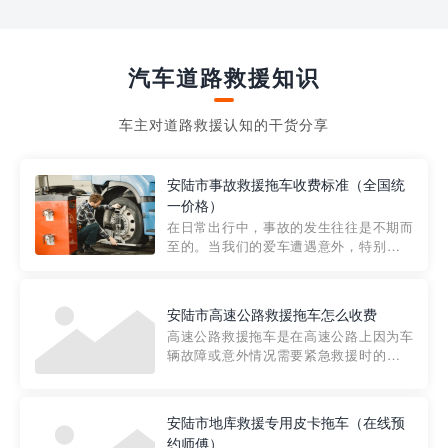
汽车道路救援知识
车主对道路救援认知的干货分享
安陆市事故救援拖车收费标准（全国统
一价格）
在日常出行中，事故的发生往往是不期而
至的。当我们的爱车遭遇意外，特别是在
市区内，救援拖车的服务就显得尤为重
要。然而，许多车主在选择拖车服务时，
对收费标准并不十分了解。穿越者救援详
安陆市高速公路救援拖车怎么收费
细解析一下市区事故救援拖车的收费标
高速公路救援拖车是在高速公路上因为车
准，以及在选用拖车服务时应注...
辆故障或意外情况需要紧急救援时的必备
工具。然而，对于许多司机来说，拖车的
收费一直是一个困扰。那么，高速公路救
援拖车究竟怎么收费呢? 一般来说，高速公
安陆市地库救援专用皮卡拖车（在线预
路救援拖车的收费标准是由当地交通管理
约师傅）