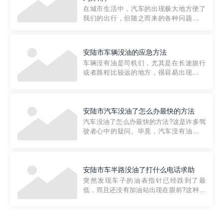
部门制定的。起步价通...
在城市生活中，汽车的出现极大地方便了
我们的出行，但随之而来的各种问题也让
人头痛不已。尤其是在繁忙的都市环境
中，地库停车成了一道难题。有时候，车
辆突然发生故障，或是不慎被困，在这种
安陆市车辆没油的应急方法
紧急情况下，我们需要一种高效可靠的救
车辆没有油是司机们，尤其是在长途旅行
援方式。而这时，地库救援专...
或者路程比较远的地方，很容易出现这种
状况。面对这样的情况，该怎么办呢?今天
小编给大家介绍一种应急方法——穿越者
道路救援微信小程序，可以帮您预约附近
的送油师傅，解决没油的紧急情况。 首
安陆市汽车没油了怎么办最快的方法
先，让我们来了解一下穿...
汽车没油了怎么办最快的方法?这是许多驾
驶者心中的疑问。毕竟，汽车没有油就无
法行驶，而且出现在偏远地区或夜晚更是
一件令人头痛的事情。幸运的是，现在有
一种新的解决方案——穿越者小程序。 穿
越者小程序是一款专门解决汽车没油问题
安陆市车半路没油了打什么电话求助
的在线服务平台。通过...
突然发现车子的油表指针已经跌到了最
低，而且还没有加油站出现在眼前?这种情
况下你该怎么办呢?这时候最好的方法就是
及时寻求帮助。如果你遇到这种情况，你
需要拨打什么电话求助呢?其实，你可以拨