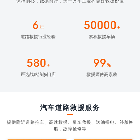
保持初心，砥砺前行，为千万车主发挥更好救援价值
6
50000
年
+
道路救援行业经验
累积救援车辆
580
99
+
%
严选战略汽修门店
救援师傅高素质
汽车道路救援服务
提供附近道路拖车、高速救援、吊车救援、送油搭电、补胎换
胎，故障抢修等