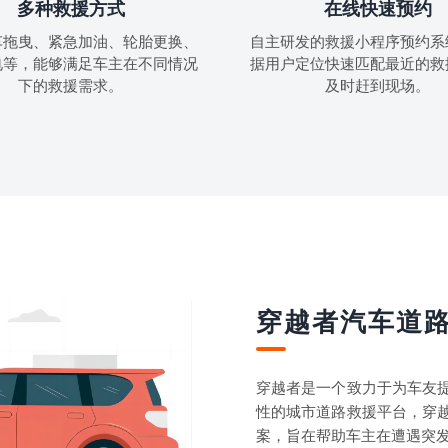
多种救援方式
在线快速预约
车拖曳、紧急加油、轮胎更换、
自主研发的救援小程序预约系
电等，能够满足车主在不同情况
据用户定位快速匹配最近的救
下的救援需求。
及时赶到现场。
穿越者汽车道
穿越者是一个致力于为车友
性的城市道路救援平台，穿
案，旨在帮助车主在遭遇突