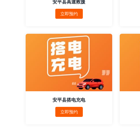
安平县高速救援
立即预约
安平县搭电充电
立即预约