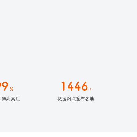
99
1446
%
+
师傅高素质
救援网点遍布各地