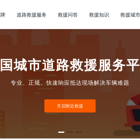
品牌
道路救援服务
救援问答
救援知识
救援城
国城市道路救援服务
专业、正规、快速响应抵达现场解决车辆难题
开启附近救援