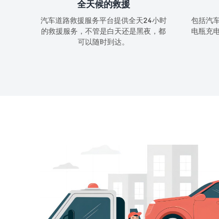
全天候的救援
汽车道路救援服务平台提供全天24小时
包括汽
的救援服务，不管是白天还是黑夜，都
电瓶充
可以随时到达。