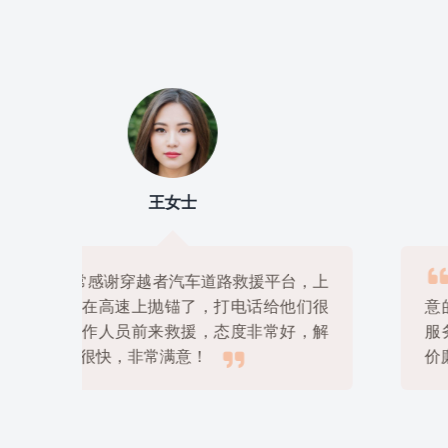
刘先生

上
我使用过几家道路救援平台，但是最满
很
意的还是穿越者汽车道路救援平台，他们的
解
服务非常专业，价格也很公道，绝对是物美

价廉的好选择！