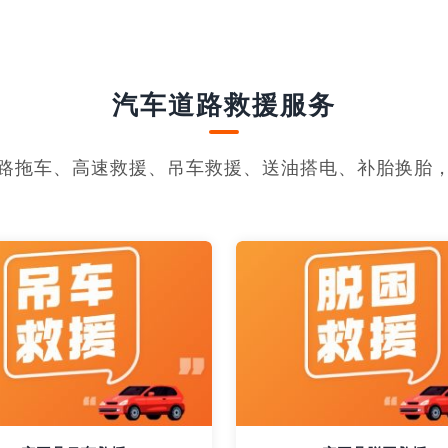
汽车道路救援服务
路拖车、高速救援、吊车救援、送油搭电、补胎换胎