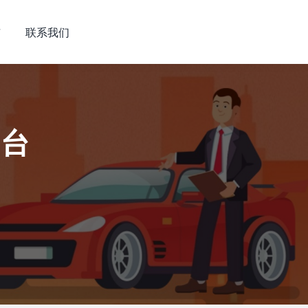
市
联系我们
平台