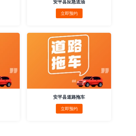
安平县应急送油
立即预约
安平县道路拖车
立即预约