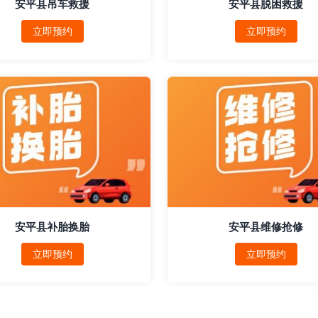
安平县吊车救援
安平县脱困救援
立即预约
立即预约
安平县补胎换胎
安平县维修抢修
立即预约
立即预约