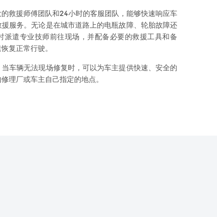
的救援师傅团队和24小时的客服团队，能够快速响应车
救援服务。无论是在城市道路上的电瓶故障、轮胎故障还
时派遣专业技师前往现场，并配备必要的救援工具和备
速恢复正常行驶。
，当车辆无法现场修复时，可以为车主提供快速、安全的
的修理厂或车主自己指定的地点。