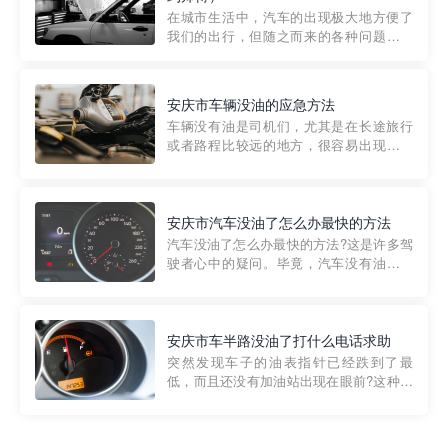
部门制定的。起步价通...
在城市生活中，汽车的出现极大地方便了
我们的出行，但随之而来的各种问题也让
人头痛不已。尤其是在繁忙的都市环境
中，地库停车成了一道难题。有时候，车
辆突然发生故障，或是不慎被困，在这种
安庆市车辆没油的应急方法
紧急情况下，我们需要一种高效可靠的救
车辆没有油是司机们，尤其是在长途旅行
援方式。而这时，地库救援专...
或者路程比较远的地方，很容易出现这种
状况。面对这样的情况，该怎么办呢?今天
小编给大家介绍一种应急方法——穿越者
道路救援微信小程序，可以帮您预约附近
的送油师傅，解决没油的紧急情况。 首
安庆市汽车没油了怎么办最快的方法
先，让我们来了解一下穿...
汽车没油了怎么办最快的方法?这是许多驾
驶者心中的疑问。毕竟，汽车没有油就无
法行驶，而且出现在偏远地区或夜晚更是
一件令人头痛的事情。幸运的是，现在有
一种新的解决方案——穿越者小程序。 穿
越者小程序是一款专门解决汽车没油问题
安庆市车半路没油了打什么电话求助
的在线服务平台。通过...
突然发现车子的油表指针已经跌到了最
低，而且还没有加油站出现在眼前?这种情
况下你该怎么办呢?这时候最好的方法就是
及时寻求帮助。如果你遇到这种情况，你
需要拨打什么电话求助呢?其实，你可以拨