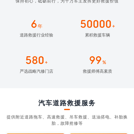
保持初心，砥砺前行，为千万车主发挥更好救援价值
6
50000
年
+
道路救援行业经验
累积救援车辆
580
99
+
%
严选战略汽修门店
救援师傅高素质
汽车道路救援服务
提供附近道路拖车、高速救援、吊车救援、送油搭电、补胎换
胎，故障抢修等