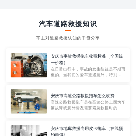
汽车道路救援知识
车主对道路救援认知的干货分享
安庆市事故救援拖车收费标准（全国统
一价格）
在日常出行中，事故的发生往往是不期而
至的。当我们的爱车遭遇意外，特别是在
市区内，救援拖车的服务就显得尤为重
要。然而，许多车主在选择拖车服务时，
对收费标准并不十分了解。穿越者救援详
安庆市高速公路救援拖车怎么收费
细解析一下市区事故救援拖车的收费标
高速公路救援拖车是在高速公路上因为车
准，以及在选用拖车服务时应注...
辆故障或意外情况需要紧急救援时的必备
工具。然而，对于许多司机来说，拖车的
收费一直是一个困扰。那么，高速公路救
援拖车究竟怎么收费呢? 一般来说，高速公
安庆市地库救援专用皮卡拖车（在线预
路救援拖车的收费标准是由当地交通管理
约师傅）