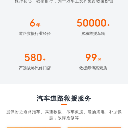
保持初心，砥砺前行，为千万车主发挥更好救援价值
6
50000
年
+
道路救援行业经验
累积救援车辆
580
99
+
%
严选战略汽修门店
救援师傅高素质
汽车道路救援服务
提供附近道路拖车、高速救援、吊车救援、送油搭电、补胎换
胎，故障抢修等