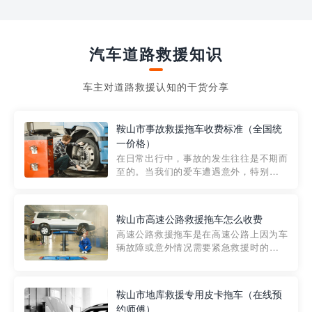
汽车道路救援知识
车主对道路救援认知的干货分享
鞍山市事故救援拖车收费标准（全国统
一价格）
在日常出行中，事故的发生往往是不期而
至的。当我们的爱车遭遇意外，特别是在
市区内，救援拖车的服务就显得尤为重
要。然而，许多车主在选择拖车服务时，
对收费标准并不十分了解。穿越者救援详
鞍山市高速公路救援拖车怎么收费
细解析一下市区事故救援拖车的收费标
高速公路救援拖车是在高速公路上因为车
准，以及在选用拖车服务时应注...
辆故障或意外情况需要紧急救援时的必备
工具。然而，对于许多司机来说，拖车的
收费一直是一个困扰。那么，高速公路救
援拖车究竟怎么收费呢? 一般来说，高速公
鞍山市地库救援专用皮卡拖车（在线预
路救援拖车的收费标准是由当地交通管理
约师傅）