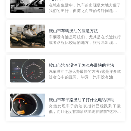
部门制定的。起步价通...
在城市生活中，汽车的出现极大地方便了
我们的出行，但随之而来的各种问题也让
人头痛不已。尤其是在繁忙的都市环境
中，地库停车成了一道难题。有时候，车
辆突然发生故障，或是不慎被困，在这种
鞍山市车辆没油的应急方法
紧急情况下，我们需要一种高效可靠的救
车辆没有油是司机们，尤其是在长途旅行
援方式。而这时，地库救援专...
或者路程比较远的地方，很容易出现这种
状况。面对这样的情况，该怎么办呢?今天
小编给大家介绍一种应急方法——穿越者
道路救援微信小程序，可以帮您预约附近
的送油师傅，解决没油的紧急情况。 首
鞍山市汽车没油了怎么办最快的方法
先，让我们来了解一下穿...
汽车没油了怎么办最快的方法?这是许多驾
驶者心中的疑问。毕竟，汽车没有油就无
法行驶，而且出现在偏远地区或夜晚更是
一件令人头痛的事情。幸运的是，现在有
一种新的解决方案——穿越者小程序。 穿
越者小程序是一款专门解决汽车没油问题
鞍山市车半路没油了打什么电话求助
的在线服务平台。通过...
突然发现车子的油表指针已经跌到了最
低，而且还没有加油站出现在眼前?这种情
况下你该怎么办呢?这时候最好的方法就是
及时寻求帮助。如果你遇到这种情况，你
需要拨打什么电话求助呢?其实，你可以拨