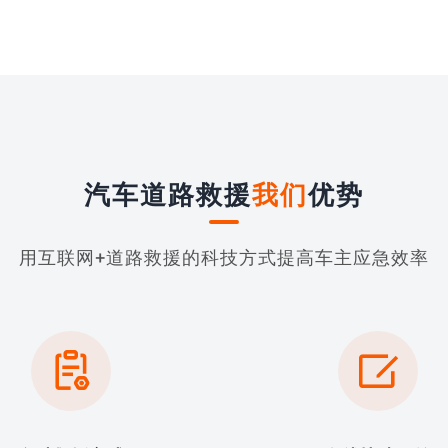
汽车道路救援
我们
优势
用互联网+道路救援的科技方式提高车主应急效率

