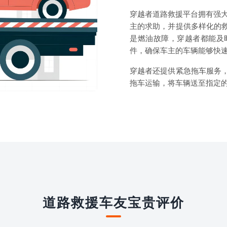
穿越者道路救援平台拥有强大
主的求助，并提供多样化的
是燃油故障，穿越者都能及
件，确保车主的车辆能够快
穿越者还提供紧急拖车服务
拖车运输，将车辆送至指定
道路救援车友宝贵评价