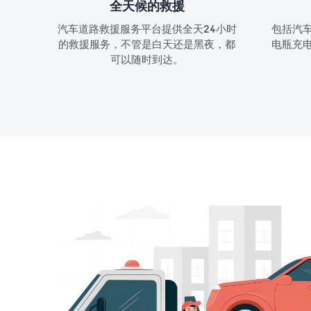
全天候的救援
汽车道路救援服务平台提供全天24小时
包括汽
的救援服务，不管是白天还是黑夜，都
电瓶充
可以随时到达。