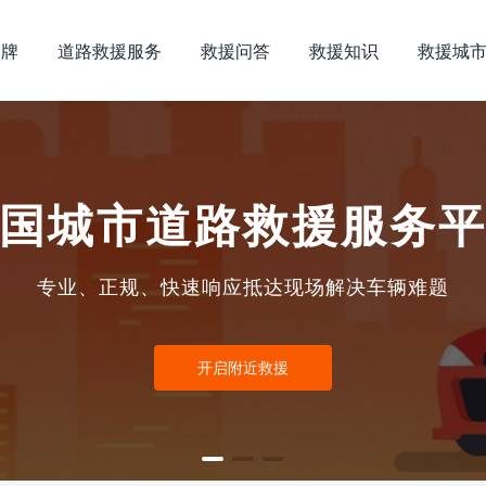
品牌
道路救援服务
救援问答
救援知识
救援城
国城市道路救援服务
专业、正规、快速响应抵达现场解决车辆难题
开启附近救援