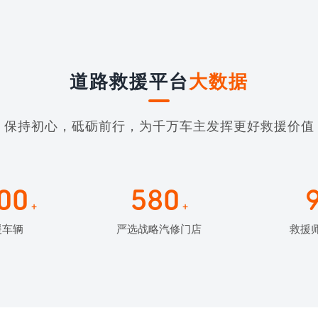
道路救援平台
大数据
保持初心，砥砺前行，为千万车主发挥更好救援价值
00
580
+
+
援车辆
严选战略汽修门店
救援