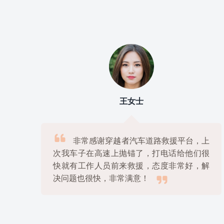
刘先生

上
我使用过几家道路救援平台，但是最满
很
意的还是穿越者汽车道路救援平台，他们的
解
服务非常专业，价格也很公道，绝对是物美

价廉的好选择！