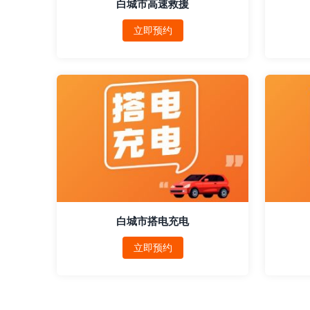
白城市高速救援
立即预约
白城市搭电充电
立即预约