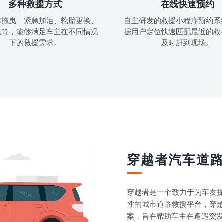
多种救援方式
在线快速预约
车拖曳、紧急加油、轮胎更换、
自主研发的救援小程序预约系
电等，能够满足车主在不同情况
据用户定位快速匹配最近的救
下的救援需求。
及时赶到现场。
穿越者汽车道
穿越者是一个致力于为车友
性的城市道路救援平台，穿
案，旨在帮助车主在遭遇突