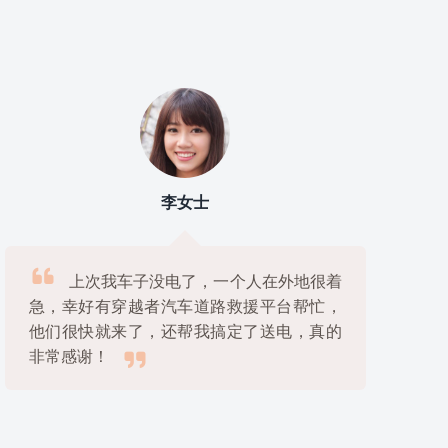
宋女士

我老伴在山区开车走错了路，走到无人
区没油了还下了雨天，幸好穿越者汽车道路
救援平台接到电话后立刻派人来支援，真是

太感谢了！