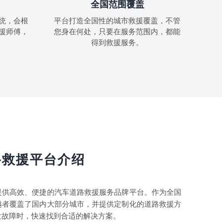
全国范围覆盖
统，会根
平台打造全国性的城市救援覆盖，不管
援师傅，
您身在何处，只要在服务范围内，都能
得到救援服务。
路救援平台介绍
提供高效、便捷的汽车道路救援服务品牌平台。作为全国
越者覆盖了国内大部分城市，并提供定制化的道路救援方
发故障时，快速找到合适的解决方案。