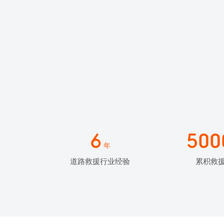
6
500
年
道路救援行业经验
累积救