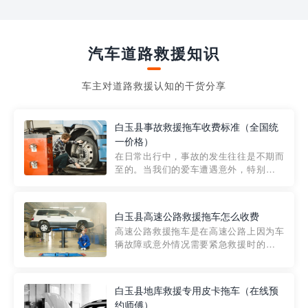
汽车道路救援知识
车主对道路救援认知的干货分享
白玉县事故救援拖车收费标准（全国统
一价格）
在日常出行中，事故的发生往往是不期而
至的。当我们的爱车遭遇意外，特别是在
市区内，救援拖车的服务就显得尤为重
要。然而，许多车主在选择拖车服务时，
对收费标准并不十分了解。穿越者救援详
白玉县高速公路救援拖车怎么收费
细解析一下市区事故救援拖车的收费标
高速公路救援拖车是在高速公路上因为车
准，以及在选用拖车服务时应注...
辆故障或意外情况需要紧急救援时的必备
工具。然而，对于许多司机来说，拖车的
收费一直是一个困扰。那么，高速公路救
援拖车究竟怎么收费呢? 一般来说，高速公
白玉县地库救援专用皮卡拖车（在线预
路救援拖车的收费标准是由当地交通管理
约师傅）