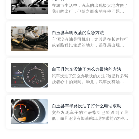
部门制定的。起步价通...
在城市生活中，汽车的出现极大地方便了
我们的出行，但随之而来的各种问题也让
人头痛不已。尤其是在繁忙的都市环境
中，地库停车成了一道难题。有时候，车
辆突然发生故障，或是不慎被困，在这种
白玉县车辆没油的应急方法
紧急情况下，我们需要一种高效可靠的救
车辆没有油是司机们，尤其是在长途旅行
援方式。而这时，地库救援专...
或者路程比较远的地方，很容易出现这种
状况。面对这样的情况，该怎么办呢?今天
小编给大家介绍一种应急方法——穿越者
道路救援微信小程序，可以帮您预约附近
的送油师傅，解决没油的紧急情况。 首
白玉县汽车没油了怎么办最快的方法
先，让我们来了解一下穿...
汽车没油了怎么办最快的方法?这是许多驾
驶者心中的疑问。毕竟，汽车没有油就无
法行驶，而且出现在偏远地区或夜晚更是
一件令人头痛的事情。幸运的是，现在有
一种新的解决方案——穿越者小程序。 穿
越者小程序是一款专门解决汽车没油问题
白玉县车半路没油了打什么电话求助
的在线服务平台。通过...
突然发现车子的油表指针已经跌到了最
低，而且还没有加油站出现在眼前?这种情
况下你该怎么办呢?这时候最好的方法就是
及时寻求帮助。如果你遇到这种情况，你
需要拨打什么电话求助呢?其实，你可以拨