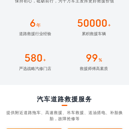
保持初心，砥砺前行，为千万车主发挥更好救援价值
6
50000
年
+
道路救援行业经验
累积救援车辆
580
99
+
%
严选战略汽修门店
救援师傅高素质
汽车道路救援服务
提供附近道路拖车、高速救援、吊车救援、送油搭电、补胎换
胎，故障抢修等