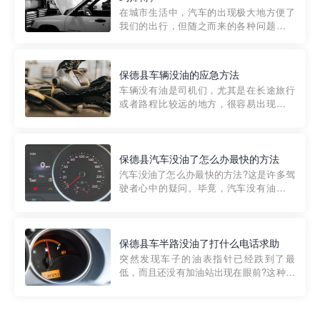
部门制定的。起步价通...
在城市生活中，汽车的出现极大地方便了
我们的出行，但随之而来的各种问题也让
人头痛不已。尤其是在繁忙的都市环境
中，地库停车成了一道难题。有时候，车
辆突然发生故障，或是不慎被困，在这种
保德县车辆没油的应急方法
紧急情况下，我们需要一种高效可靠的救
车辆没有油是司机们，尤其是在长途旅行
援方式。而这时，地库救援专...
或者路程比较远的地方，很容易出现这种
状况。面对这样的情况，该怎么办呢?今天
小编给大家介绍一种应急方法——穿越者
道路救援微信小程序，可以帮您预约附近
的送油师傅，解决没油的紧急情况。 首
保德县汽车没油了怎么办最快的方法
先，让我们来了解一下穿...
汽车没油了怎么办最快的方法?这是许多驾
驶者心中的疑问。毕竟，汽车没有油就无
法行驶，而且出现在偏远地区或夜晚更是
一件令人头痛的事情。幸运的是，现在有
一种新的解决方案——穿越者小程序。 穿
越者小程序是一款专门解决汽车没油问题
保德县车半路没油了打什么电话求助
的在线服务平台。通过...
突然发现车子的油表指针已经跌到了最
低，而且还没有加油站出现在眼前?这种情
况下你该怎么办呢?这时候最好的方法就是
及时寻求帮助。如果你遇到这种情况，你
需要拨打什么电话求助呢?其实，你可以拨