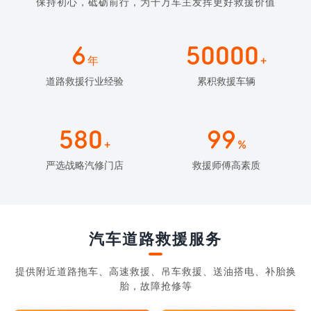
保持初心，砥砺前行，为千万车主发挥更好救援价值
6
50000
年
+
道路救援行业经验
累积救援车辆
580
99
+
%
严选战略汽修门店
救援师傅高素质
汽车道路救援服务
提供附近道路拖车、高速救援、吊车救援、送油搭电、补胎换
胎，故障抢修等