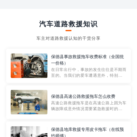
汽车道路救援知识
车主对道路救援认知的干货分享
保德县事故救援拖车收费标准（全国统
一价格）
在日常出行中，事故的发生往往是不期而
至的。当我们的爱车遭遇意外，特别是在
市区内，救援拖车的服务就显得尤为重
要。然而，许多车主在选择拖车服务时，
对收费标准并不十分了解。穿越者救援详
保德县高速公路救援拖车怎么收费
细解析一下市区事故救援拖车的收费标
高速公路救援拖车是在高速公路上因为车
准，以及在选用拖车服务时应注...
辆故障或意外情况需要紧急救援时的必备
工具。然而，对于许多司机来说，拖车的
收费一直是一个困扰。那么，高速公路救
援拖车究竟怎么收费呢? 一般来说，高速公
保德县地库救援专用皮卡拖车（在线预
路救援拖车的收费标准是由当地交通管理
约师傅）