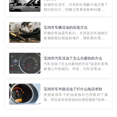
部门制定的。起步价通...
在城市生活中，汽车的出现极大地方便了
我们的出行，但随之而来的各种问题也让
人头痛不已。尤其是在繁忙的都市环境
中，地库停车成了一道难题。有时候，车
辆突然发生故障，或是不慎被困，在这种
宝鸡市车辆没油的应急方法
紧急情况下，我们需要一种高效可靠的救
车辆没有油是司机们，尤其是在长途旅行
援方式。而这时，地库救援专...
或者路程比较远的地方，很容易出现这种
状况。面对这样的情况，该怎么办呢?今天
小编给大家介绍一种应急方法——穿越者
道路救援微信小程序，可以帮您预约附近
的送油师傅，解决没油的紧急情况。 首
宝鸡市汽车没油了怎么办最快的方法
先，让我们来了解一下穿...
汽车没油了怎么办最快的方法?这是许多驾
驶者心中的疑问。毕竟，汽车没有油就无
法行驶，而且出现在偏远地区或夜晚更是
一件令人头痛的事情。幸运的是，现在有
一种新的解决方案——穿越者小程序。 穿
越者小程序是一款专门解决汽车没油问题
宝鸡市车半路没油了打什么电话求助
的在线服务平台。通过...
突然发现车子的油表指针已经跌到了最
低，而且还没有加油站出现在眼前?这种情
况下你该怎么办呢?这时候最好的方法就是
及时寻求帮助。如果你遇到这种情况，你
需要拨打什么电话求助呢?其实，你可以拨