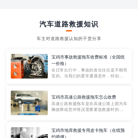
汽车道路救援知识
车主对道路救援认知的干货分享
宝鸡市事故救援拖车收费标准（全国统
一价格）
在日常出行中，事故的发生往往是不期而
至的。当我们的爱车遭遇意外，特别是在
市区内，救援拖车的服务就显得尤为重
要。然而，许多车主在选择拖车服务时，
对收费标准并不十分了解。穿越者救援详
宝鸡市高速公路救援拖车怎么收费
细解析一下市区事故救援拖车的收费标
高速公路救援拖车是在高速公路上因为车
准，以及在选用拖车服务时应注...
辆故障或意外情况需要紧急救援时的必备
工具。然而，对于许多司机来说，拖车的
收费一直是一个困扰。那么，高速公路救
援拖车究竟怎么收费呢? 一般来说，高速公
宝鸡市地库救援专用皮卡拖车（在线预
路救援拖车的收费标准是由当地交通管理
约师傅）