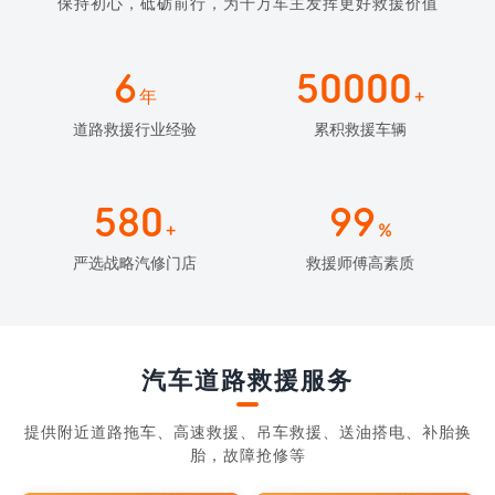
保持初心，砥砺前行，为千万车主发挥更好救援价值
6
50000
年
+
道路救援行业经验
累积救援车辆
580
99
+
%
严选战略汽修门店
救援师傅高素质
汽车道路救援服务
提供附近道路拖车、高速救援、吊车救援、送油搭电、补胎换
胎，故障抢修等