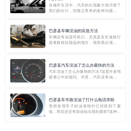
部门制定的。起步价通...
在城市生活中，汽车的出现极大地方便了
我们的出行，但随之而来的各种问题也让
人头痛不已。尤其是在繁忙的都市环境
中，地库停车成了一道难题。有时候，车
辆突然发生故障，或是不慎被困，在这种
巴彦县车辆没油的应急方法
紧急情况下，我们需要一种高效可靠的救
车辆没有油是司机们，尤其是在长途旅行
援方式。而这时，地库救援专...
或者路程比较远的地方，很容易出现这种
状况。面对这样的情况，该怎么办呢?今天
小编给大家介绍一种应急方法——穿越者
道路救援微信小程序，可以帮您预约附近
的送油师傅，解决没油的紧急情况。 首
巴彦县汽车没油了怎么办最快的方法
先，让我们来了解一下穿...
汽车没油了怎么办最快的方法?这是许多驾
驶者心中的疑问。毕竟，汽车没有油就无
法行驶，而且出现在偏远地区或夜晚更是
一件令人头痛的事情。幸运的是，现在有
一种新的解决方案——穿越者小程序。 穿
越者小程序是一款专门解决汽车没油问题
巴彦县车半路没油了打什么电话求助
的在线服务平台。通过...
突然发现车子的油表指针已经跌到了最
低，而且还没有加油站出现在眼前?这种情
况下你该怎么办呢?这时候最好的方法就是
及时寻求帮助。如果你遇到这种情况，你
需要拨打什么电话求助呢?其实，你可以拨