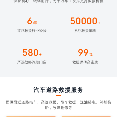
保持初心，砥砺前行，为千万车主发挥更好救援价值
6
50000
年
+
道路救援行业经验
累积救援车辆
580
99
+
%
严选战略汽修门店
救援师傅高素质
汽车道路救援服务
提供附近道路拖车、高速救援、吊车救援、送油搭电、补胎换
胎，故障抢修等