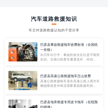
汽车道路救援知识
车主对道路救援认知的干货分享
巴彦县事故救援拖车收费标准（全国统
一价格）
在日常出行中，事故的发生往往是不期而
至的。当我们的爱车遭遇意外，特别是在
市区内，救援拖车的服务就显得尤为重
要。然而，许多车主在选择拖车服务时，
对收费标准并不十分了解。穿越者救援详
巴彦县高速公路救援拖车怎么收费
细解析一下市区事故救援拖车的收费标
高速公路救援拖车是在高速公路上因为车
准，以及在选用拖车服务时应注...
辆故障或意外情况需要紧急救援时的必备
工具。然而，对于许多司机来说，拖车的
收费一直是一个困扰。那么，高速公路救
援拖车究竟怎么收费呢? 一般来说，高速公
巴彦县地库救援专用皮卡拖车（在线预
路救援拖车的收费标准是由当地交通管理
约师傅）