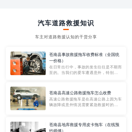
汽车道路救援知识
车主对道路救援认知的干货分享
苍南县事故救援拖车收费标准（全国统
一价格）
在日常出行中，事故的发生往往是不期而
至的。当我们的爱车遭遇意外，特别是在
市区内，救援拖车的服务就显得尤为重
要。然而，许多车主在选择拖车服务时，
对收费标准并不十分了解。穿越者救援详
苍南县高速公路救援拖车怎么收费
细解析一下市区事故救援拖车的收费标
高速公路救援拖车是在高速公路上因为车
准，以及在选用拖车服务时应注...
辆故障或意外情况需要紧急救援时的必备
工具。然而，对于许多司机来说，拖车的
收费一直是一个困扰。那么，高速公路救
援拖车究竟怎么收费呢? 一般来说，高速公
苍南县地库救援专用皮卡拖车（在线预
路救援拖车的收费标准是由当地交通管理
约师傅）