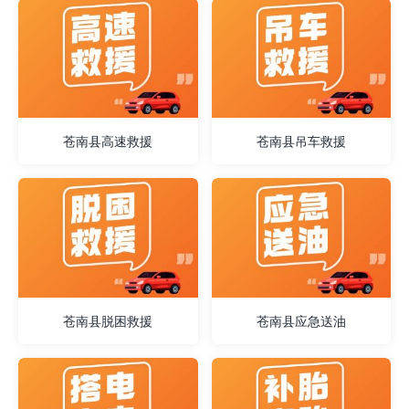
苍南县高速救援
苍南县吊车救援
苍南县脱困救援
苍南县应急送油