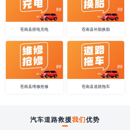
苍南县搭电充电
苍南县补胎换胎
苍南县维修抢修
苍南县道路拖车
汽车道路救援
我们
优势