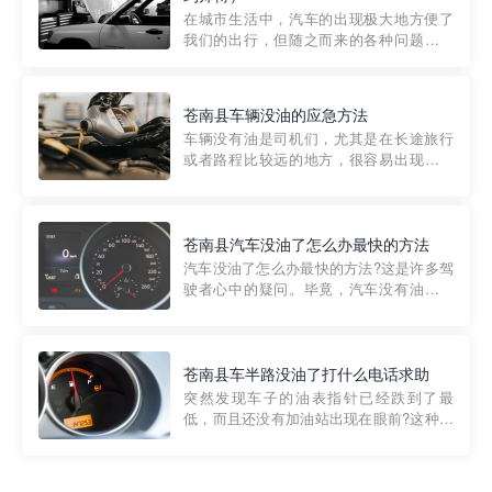
部门制定的。起步价通...
在城市生活中，汽车的出现极大地方便了
我们的出行，但随之而来的各种问题也让
人头痛不已。尤其是在繁忙的都市环境
中，地库停车成了一道难题。有时候，车
辆突然发生故障，或是不慎被困，在这种
苍南县车辆没油的应急方法
紧急情况下，我们需要一种高效可靠的救
车辆没有油是司机们，尤其是在长途旅行
援方式。而这时，地库救援专...
或者路程比较远的地方，很容易出现这种
状况。面对这样的情况，该怎么办呢?今天
小编给大家介绍一种应急方法——穿越者
道路救援微信小程序，可以帮您预约附近
的送油师傅，解决没油的紧急情况。 首
苍南县汽车没油了怎么办最快的方法
先，让我们来了解一下穿...
汽车没油了怎么办最快的方法?这是许多驾
驶者心中的疑问。毕竟，汽车没有油就无
法行驶，而且出现在偏远地区或夜晚更是
一件令人头痛的事情。幸运的是，现在有
一种新的解决方案——穿越者小程序。 穿
越者小程序是一款专门解决汽车没油问题
苍南县车半路没油了打什么电话求助
的在线服务平台。通过...
突然发现车子的油表指针已经跌到了最
低，而且还没有加油站出现在眼前?这种情
况下你该怎么办呢?这时候最好的方法就是
及时寻求帮助。如果你遇到这种情况，你
需要拨打什么电话求助呢?其实，你可以拨