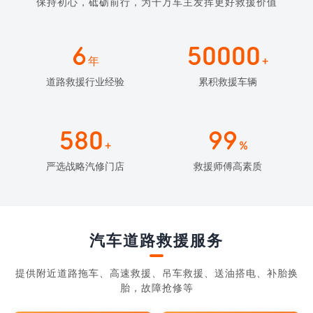
保持初心，砥砺前行，为千万车主发挥更好救援价值
6
50000
年
+
道路救援行业经验
累积救援车辆
580
99
+
%
严选战略汽修门店
救援师傅高素质
汽车道路救援服务
提供附近道路拖车、高速救援、吊车救援、送油搭电、补胎换
胎，故障抢修等