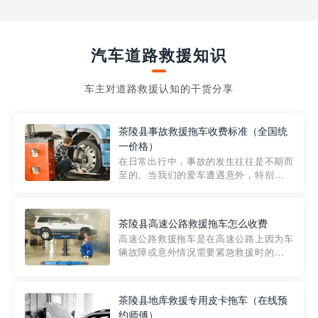
汽车道路救援知识
车主对道路救援认知的干货分享
茶陵县事故救援拖车收费标准（全国统
一价格）
在日常出行中，事故的发生往往是不期而
至的。当我们的爱车遭遇意外，特别是在
市区内，救援拖车的服务就显得尤为重
要。然而，许多车主在选择拖车服务时，
对收费标准并不十分了解。穿越者救援详
茶陵县高速公路救援拖车怎么收费
细解析一下市区事故救援拖车的收费标
高速公路救援拖车是在高速公路上因为车
准，以及在选用拖车服务时应注...
辆故障或意外情况需要紧急救援时的必备
工具。然而，对于许多司机来说，拖车的
收费一直是一个困扰。那么，高速公路救
援拖车究竟怎么收费呢? 一般来说，高速公
茶陵县地库救援专用皮卡拖车（在线预
路救援拖车的收费标准是由当地交通管理
约师傅）