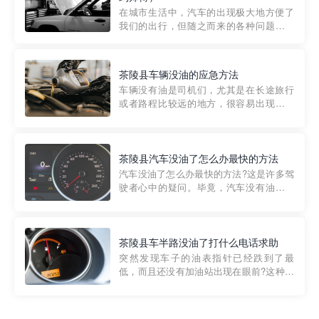
部门制定的。起步价通...
在城市生活中，汽车的出现极大地方便了
我们的出行，但随之而来的各种问题也让
人头痛不已。尤其是在繁忙的都市环境
中，地库停车成了一道难题。有时候，车
辆突然发生故障，或是不慎被困，在这种
茶陵县车辆没油的应急方法
紧急情况下，我们需要一种高效可靠的救
车辆没有油是司机们，尤其是在长途旅行
援方式。而这时，地库救援专...
或者路程比较远的地方，很容易出现这种
状况。面对这样的情况，该怎么办呢?今天
小编给大家介绍一种应急方法——穿越者
道路救援微信小程序，可以帮您预约附近
的送油师傅，解决没油的紧急情况。 首
茶陵县汽车没油了怎么办最快的方法
先，让我们来了解一下穿...
汽车没油了怎么办最快的方法?这是许多驾
驶者心中的疑问。毕竟，汽车没有油就无
法行驶，而且出现在偏远地区或夜晚更是
一件令人头痛的事情。幸运的是，现在有
一种新的解决方案——穿越者小程序。 穿
越者小程序是一款专门解决汽车没油问题
茶陵县车半路没油了打什么电话求助
的在线服务平台。通过...
突然发现车子的油表指针已经跌到了最
低，而且还没有加油站出现在眼前?这种情
况下你该怎么办呢?这时候最好的方法就是
及时寻求帮助。如果你遇到这种情况，你
需要拨打什么电话求助呢?其实，你可以拨