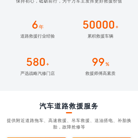
保持初心，砥砺前行，为千万车主发挥更好救援价值
6
50000
年
+
道路救援行业经验
累积救援车辆
580
99
+
%
严选战略汽修门店
救援师傅高素质
汽车道路救援服务
提供附近道路拖车、高速救援、吊车救援、送油搭电、补胎换
胎，故障抢修等