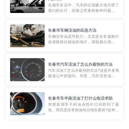
部门制定的。起步价通...
在城市生活中，汽车的出现极大地方便了
我们的出行，但随之而来的各种问题也让
人头痛不已。尤其是在繁忙的都市环境
中，地库停车成了一道难题。有时候，车
辆突然发生故障，或是不慎被困，在这种
长春市车辆没油的应急方法
紧急情况下，我们需要一种高效可靠的救
车辆没有油是司机们，尤其是在长途旅行
援方式。而这时，地库救援专...
或者路程比较远的地方，很容易出现这种
状况。面对这样的情况，该怎么办呢?今天
小编给大家介绍一种应急方法——穿越者
道路救援微信小程序，可以帮您预约附近
的送油师傅，解决没油的紧急情况。 首
长春市汽车没油了怎么办最快的方法
先，让我们来了解一下穿...
汽车没油了怎么办最快的方法?这是许多驾
驶者心中的疑问。毕竟，汽车没有油就无
法行驶，而且出现在偏远地区或夜晚更是
一件令人头痛的事情。幸运的是，现在有
一种新的解决方案——穿越者小程序。 穿
越者小程序是一款专门解决汽车没油问题
长春市车半路没油了打什么电话求助
的在线服务平台。通过...
突然发现车子的油表指针已经跌到了最
低，而且还没有加油站出现在眼前?这种情
况下你该怎么办呢?这时候最好的方法就是
及时寻求帮助。如果你遇到这种情况，你
需要拨打什么电话求助呢?其实，你可以拨