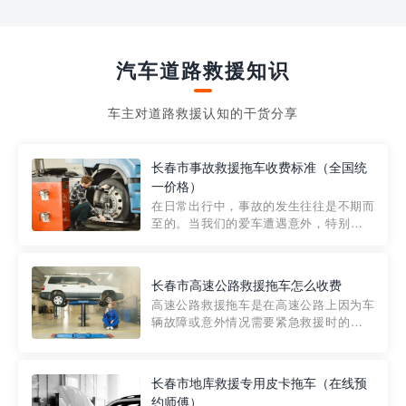
汽车道路救援知识
车主对道路救援认知的干货分享
长春市事故救援拖车收费标准（全国统
一价格）
在日常出行中，事故的发生往往是不期而
至的。当我们的爱车遭遇意外，特别是在
市区内，救援拖车的服务就显得尤为重
要。然而，许多车主在选择拖车服务时，
对收费标准并不十分了解。穿越者救援详
长春市高速公路救援拖车怎么收费
细解析一下市区事故救援拖车的收费标
高速公路救援拖车是在高速公路上因为车
准，以及在选用拖车服务时应注...
辆故障或意外情况需要紧急救援时的必备
工具。然而，对于许多司机来说，拖车的
收费一直是一个困扰。那么，高速公路救
援拖车究竟怎么收费呢? 一般来说，高速公
长春市地库救援专用皮卡拖车（在线预
路救援拖车的收费标准是由当地交通管理
约师傅）