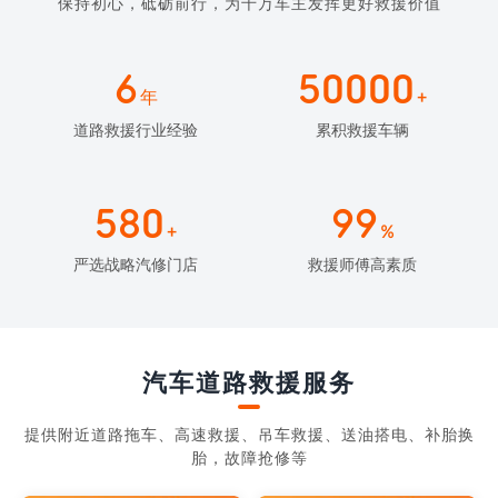
保持初心，砥砺前行，为千万车主发挥更好救援价值
6
50000
年
+
道路救援行业经验
累积救援车辆
580
99
+
%
严选战略汽修门店
救援师傅高素质
汽车道路救援服务
提供附近道路拖车、高速救援、吊车救援、送油搭电、补胎换
胎，故障抢修等