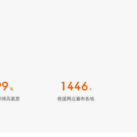
99
1446
%
+
师傅高素质
救援网点遍布各地