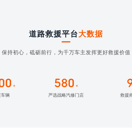
道路救援平台
大数据
保持初心，砥砺前行，为千万车主发挥更好救援价值
00
580
+
+
援车辆
严选战略汽修门店
救援