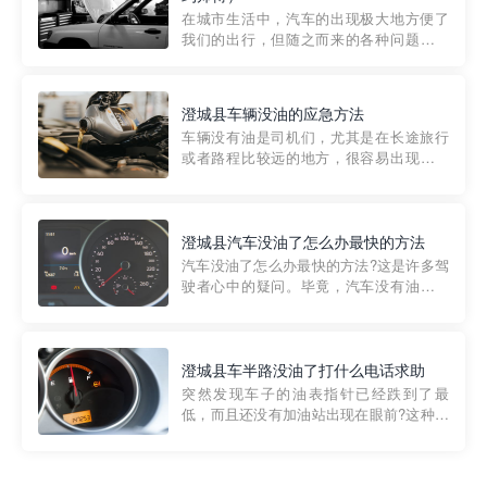
部门制定的。起步价通...
在城市生活中，汽车的出现极大地方便了
我们的出行，但随之而来的各种问题也让
人头痛不已。尤其是在繁忙的都市环境
中，地库停车成了一道难题。有时候，车
辆突然发生故障，或是不慎被困，在这种
澄城县车辆没油的应急方法
紧急情况下，我们需要一种高效可靠的救
车辆没有油是司机们，尤其是在长途旅行
援方式。而这时，地库救援专...
或者路程比较远的地方，很容易出现这种
状况。面对这样的情况，该怎么办呢?今天
小编给大家介绍一种应急方法——穿越者
道路救援微信小程序，可以帮您预约附近
的送油师傅，解决没油的紧急情况。 首
澄城县汽车没油了怎么办最快的方法
先，让我们来了解一下穿...
汽车没油了怎么办最快的方法?这是许多驾
驶者心中的疑问。毕竟，汽车没有油就无
法行驶，而且出现在偏远地区或夜晚更是
一件令人头痛的事情。幸运的是，现在有
一种新的解决方案——穿越者小程序。 穿
越者小程序是一款专门解决汽车没油问题
澄城县车半路没油了打什么电话求助
的在线服务平台。通过...
突然发现车子的油表指针已经跌到了最
低，而且还没有加油站出现在眼前?这种情
况下你该怎么办呢?这时候最好的方法就是
及时寻求帮助。如果你遇到这种情况，你
需要拨打什么电话求助呢?其实，你可以拨