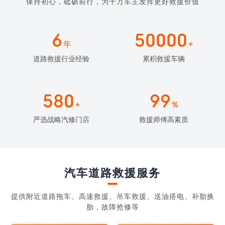
保持初心，砥砺前行，为千万车主发挥更好救援价值
6
50000
年
+
道路救援行业经验
累积救援车辆
580
99
+
%
严选战略汽修门店
救援师傅高素质
汽车道路救援服务
提供附近道路拖车、高速救援、吊车救援、送油搭电、补胎换
胎，故障抢修等