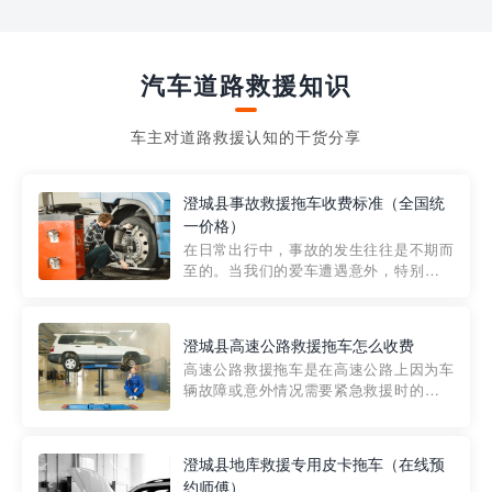
汽车道路救援知识
车主对道路救援认知的干货分享
澄城县事故救援拖车收费标准（全国统
一价格）
在日常出行中，事故的发生往往是不期而
至的。当我们的爱车遭遇意外，特别是在
市区内，救援拖车的服务就显得尤为重
要。然而，许多车主在选择拖车服务时，
对收费标准并不十分了解。穿越者救援详
澄城县高速公路救援拖车怎么收费
细解析一下市区事故救援拖车的收费标
高速公路救援拖车是在高速公路上因为车
准，以及在选用拖车服务时应注...
辆故障或意外情况需要紧急救援时的必备
工具。然而，对于许多司机来说，拖车的
收费一直是一个困扰。那么，高速公路救
援拖车究竟怎么收费呢? 一般来说，高速公
澄城县地库救援专用皮卡拖车（在线预
路救援拖车的收费标准是由当地交通管理
约师傅）