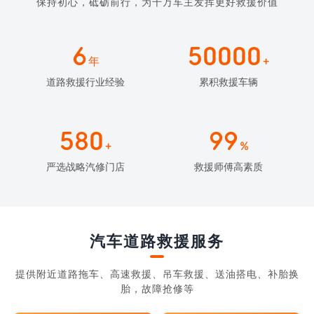
保持初心，砥砺前行，为千万车主发挥更好救援价值
6
50000
年
+
道路救援行业经验
累积救援车辆
580
99
+
%
严选战略汽修门店
救援师傅高素质
汽车道路救援服务
提供附近道路拖车、高速救援、吊车救援、送油搭电、补胎换
胎，故障抢修等