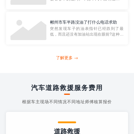
法行驶，而且出现在偏远地区或夜晚更是
一件令人头痛的事情。幸运的是，现在有
一种新的解决方案——穿越者小程序。 穿
越者小程序是一款专门解决汽车没油问题
郴州市车半路没油了打什么电话求助
的在线服务平台。通过...
突然发现车子的油表指针已经跌到了最
低，而且还没有加油站出现在眼前?这种情
况下你该怎么办呢?这时候最好的方法就是
及时寻求帮助。如果你遇到这种情况，你
需要拨打什么电话求助呢?其实，你可以拨
打4006363122请求送油人员来帮助你。
了解更多 →
当你的车子...
汽车道路救援服务费用
根据车主现场不同情况不同地址师傅核算报价
道路救援