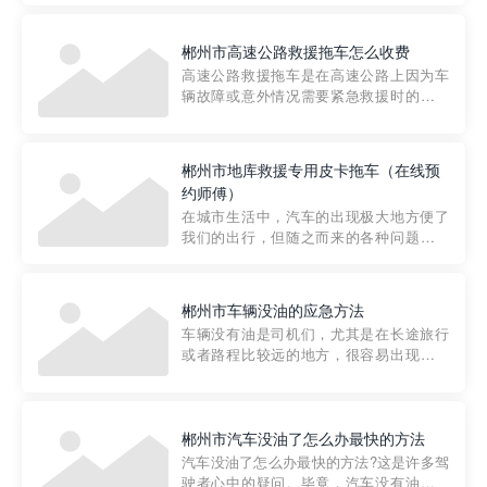
要。然而，许多车主在选择拖车服务时，
对收费标准并不十分了解。穿越者救援详
郴州市高速公路救援拖车怎么收费
细解析一下市区事故救援拖车的收费标
高速公路救援拖车是在高速公路上因为车
准，以及在选用拖车服务时应注...
辆故障或意外情况需要紧急救援时的必备
工具。然而，对于许多司机来说，拖车的
收费一直是一个困扰。那么，高速公路救
援拖车究竟怎么收费呢? 一般来说，高速公
郴州市地库救援专用皮卡拖车（在线预
路救援拖车的收费标准是由当地交通管理
约师傅）
部门制定的。起步价通...
在城市生活中，汽车的出现极大地方便了
我们的出行，但随之而来的各种问题也让
人头痛不已。尤其是在繁忙的都市环境
中，地库停车成了一道难题。有时候，车
辆突然发生故障，或是不慎被困，在这种
郴州市车辆没油的应急方法
紧急情况下，我们需要一种高效可靠的救
车辆没有油是司机们，尤其是在长途旅行
援方式。而这时，地库救援专...
或者路程比较远的地方，很容易出现这种
状况。面对这样的情况，该怎么办呢?今天
小编给大家介绍一种应急方法——穿越者
道路救援微信小程序，可以帮您预约附近
的送油师傅，解决没油的紧急情况。 首
郴州市汽车没油了怎么办最快的方法
先，让我们来了解一下穿...
汽车没油了怎么办最快的方法?这是许多驾
驶者心中的疑问。毕竟，汽车没有油就无