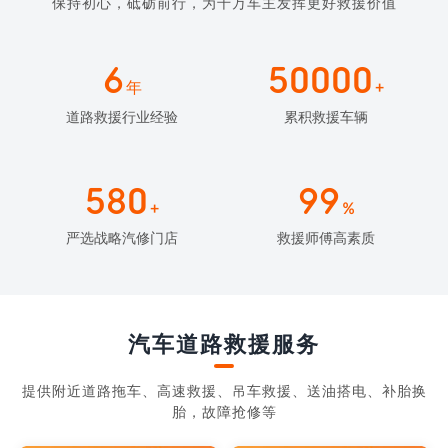
保持初心，砥砺前行，为千万车主发挥更好救援价值
6
50000
年
+
道路救援行业经验
累积救援车辆
580
99
+
%
严选战略汽修门店
救援师傅高素质
汽车道路救援服务
提供附近道路拖车、高速救援、吊车救援、送油搭电、补胎换
胎，故障抢修等