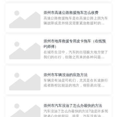
要。然而，许多车主在选择拖车服务时，
对收费标准并不十分了解。穿越者救援详
崇州市高速公路救援拖车怎么收费
细解析一下市区事故救援拖车的收费标
高速公路救援拖车是在高速公路上因为车
准，以及在选用拖车服务时应注...
辆故障或意外情况需要紧急救援时的必备
工具。然而，对于许多司机来说，拖车的
收费一直是一个困扰。那么，高速公路救
援拖车究竟怎么收费呢? 一般来说，高速公
崇州市地库救援专用皮卡拖车（在线预
路救援拖车的收费标准是由当地交通管理
约师傅）
部门制定的。起步价通...
在城市生活中，汽车的出现极大地方便了
我们的出行，但随之而来的各种问题也让
人头痛不已。尤其是在繁忙的都市环境
中，地库停车成了一道难题。有时候，车
辆突然发生故障，或是不慎被困，在这种
崇州市车辆没油的应急方法
紧急情况下，我们需要一种高效可靠的救
车辆没有油是司机们，尤其是在长途旅行
援方式。而这时，地库救援专...
或者路程比较远的地方，很容易出现这种
状况。面对这样的情况，该怎么办呢?今天
小编给大家介绍一种应急方法——穿越者
道路救援微信小程序，可以帮您预约附近
的送油师傅，解决没油的紧急情况。 首
崇州市汽车没油了怎么办最快的方法
先，让我们来了解一下穿...
汽车没油了怎么办最快的方法?这是许多驾
驶者心中的疑问。毕竟，汽车没有油就无