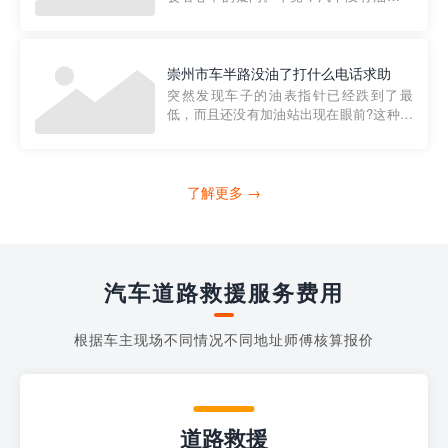
法行驶，而且出现在偏远地区或夜晚更是
一件令人头痛的事情。幸运的是，现在有
一种新的解决方案——穿越者小程序。 穿
越者小程序是一款专门解决汽车没油问题
崇州市车半路没油了打什么电话求助
的在线服务平台。通过...
突然发现车子的油表指针已经跌到了最
低，而且还没有加油站出现在眼前?这种情
况下你该怎么办呢?这时候最好的方法就是
及时寻求帮助。如果你遇到这种情况，你
需要拨打什么电话求助呢?其实，你可以拨
打4006363122请求送油人员来帮助你。
了解更多 →
当你的车子...
汽车道路救援服务费用
根据车主现场不同情况不同地址师傅核算报价
道路救援