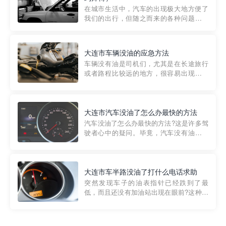
部门制定的。起步价通...
在城市生活中，汽车的出现极大地方便了
我们的出行，但随之而来的各种问题也让
人头痛不已。尤其是在繁忙的都市环境
中，地库停车成了一道难题。有时候，车
辆突然发生故障，或是不慎被困，在这种
大连市车辆没油的应急方法
紧急情况下，我们需要一种高效可靠的救
车辆没有油是司机们，尤其是在长途旅行
援方式。而这时，地库救援专...
或者路程比较远的地方，很容易出现这种
状况。面对这样的情况，该怎么办呢?今天
小编给大家介绍一种应急方法——穿越者
道路救援微信小程序，可以帮您预约附近
的送油师傅，解决没油的紧急情况。 首
大连市汽车没油了怎么办最快的方法
先，让我们来了解一下穿...
汽车没油了怎么办最快的方法?这是许多驾
驶者心中的疑问。毕竟，汽车没有油就无
法行驶，而且出现在偏远地区或夜晚更是
一件令人头痛的事情。幸运的是，现在有
一种新的解决方案——穿越者小程序。 穿
越者小程序是一款专门解决汽车没油问题
大连市车半路没油了打什么电话求助
的在线服务平台。通过...
突然发现车子的油表指针已经跌到了最
低，而且还没有加油站出现在眼前?这种情
况下你该怎么办呢?这时候最好的方法就是
及时寻求帮助。如果你遇到这种情况，你
需要拨打什么电话求助呢?其实，你可以拨