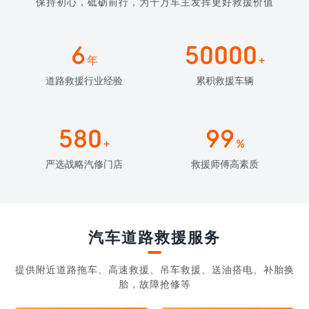
保持初心，砥砺前行，为千万车主发挥更好救援价值
6
50000
年
+
道路救援行业经验
累积救援车辆
580
99
+
%
严选战略汽修门店
救援师傅高素质
汽车道路救援服务
提供附近道路拖车、高速救援、吊车救援、送油搭电、补胎换
胎，故障抢修等