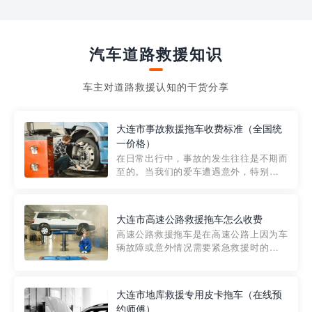
汽车道路救援知识
车主对道路救援认知的干货分享
大连市事故救援拖车收费标准（全国统
一价格）
在日常出行中，事故的发生往往是不期而
至的。当我们的爱车遭遇意外，特别是在
市区内，救援拖车的服务就显得尤为重
要。然而，许多车主在选择拖车服务时，
对收费标准并不十分了解。穿越者救援详
大连市高速公路救援拖车怎么收费
细解析一下市区事故救援拖车的收费标
高速公路救援拖车是在高速公路上因为车
准，以及在选用拖车服务时应注...
辆故障或意外情况需要紧急救援时的必备
工具。然而，对于许多司机来说，拖车的
收费一直是一个困扰。那么，高速公路救
援拖车究竟怎么收费呢? 一般来说，高速公
大连市地库救援专用皮卡拖车（在线预
路救援拖车的收费标准是由当地交通管理
约师傅）