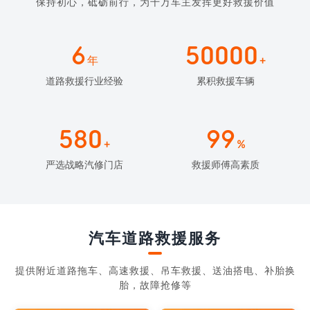
保持初心，砥砺前行，为千万车主发挥更好救援价值
6
50000
年
+
道路救援行业经验
累积救援车辆
580
99
+
%
严选战略汽修门店
救援师傅高素质
汽车道路救援服务
提供附近道路拖车、高速救援、吊车救援、送油搭电、补胎换
胎，故障抢修等