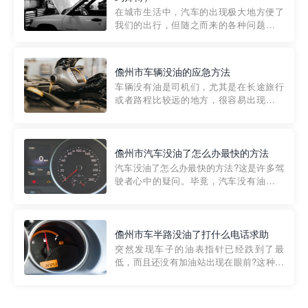
部门制定的。起步价通...
在城市生活中，汽车的出现极大地方便了
我们的出行，但随之而来的各种问题也让
人头痛不已。尤其是在繁忙的都市环境
中，地库停车成了一道难题。有时候，车
辆突然发生故障，或是不慎被困，在这种
儋州市车辆没油的应急方法
紧急情况下，我们需要一种高效可靠的救
车辆没有油是司机们，尤其是在长途旅行
援方式。而这时，地库救援专...
或者路程比较远的地方，很容易出现这种
状况。面对这样的情况，该怎么办呢?今天
小编给大家介绍一种应急方法——穿越者
道路救援微信小程序，可以帮您预约附近
的送油师傅，解决没油的紧急情况。 首
儋州市汽车没油了怎么办最快的方法
先，让我们来了解一下穿...
汽车没油了怎么办最快的方法?这是许多驾
驶者心中的疑问。毕竟，汽车没有油就无
法行驶，而且出现在偏远地区或夜晚更是
一件令人头痛的事情。幸运的是，现在有
一种新的解决方案——穿越者小程序。 穿
越者小程序是一款专门解决汽车没油问题
儋州市车半路没油了打什么电话求助
的在线服务平台。通过...
突然发现车子的油表指针已经跌到了最
低，而且还没有加油站出现在眼前?这种情
况下你该怎么办呢?这时候最好的方法就是
及时寻求帮助。如果你遇到这种情况，你
需要拨打什么电话求助呢?其实，你可以拨