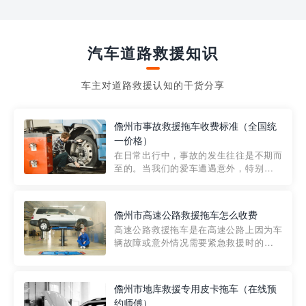
汽车道路救援知识
车主对道路救援认知的干货分享
儋州市事故救援拖车收费标准（全国统
一价格）
在日常出行中，事故的发生往往是不期而
至的。当我们的爱车遭遇意外，特别是在
市区内，救援拖车的服务就显得尤为重
要。然而，许多车主在选择拖车服务时，
对收费标准并不十分了解。穿越者救援详
儋州市高速公路救援拖车怎么收费
细解析一下市区事故救援拖车的收费标
高速公路救援拖车是在高速公路上因为车
准，以及在选用拖车服务时应注...
辆故障或意外情况需要紧急救援时的必备
工具。然而，对于许多司机来说，拖车的
收费一直是一个困扰。那么，高速公路救
援拖车究竟怎么收费呢? 一般来说，高速公
儋州市地库救援专用皮卡拖车（在线预
路救援拖车的收费标准是由当地交通管理
约师傅）