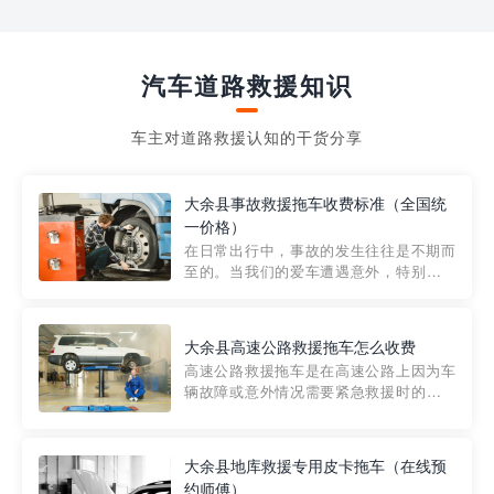
汽车道路救援知识
车主对道路救援认知的干货分享
大余县事故救援拖车收费标准（全国统
一价格）
在日常出行中，事故的发生往往是不期而
至的。当我们的爱车遭遇意外，特别是在
市区内，救援拖车的服务就显得尤为重
要。然而，许多车主在选择拖车服务时，
对收费标准并不十分了解。穿越者救援详
大余县高速公路救援拖车怎么收费
细解析一下市区事故救援拖车的收费标
高速公路救援拖车是在高速公路上因为车
准，以及在选用拖车服务时应注...
辆故障或意外情况需要紧急救援时的必备
工具。然而，对于许多司机来说，拖车的
收费一直是一个困扰。那么，高速公路救
援拖车究竟怎么收费呢? 一般来说，高速公
大余县地库救援专用皮卡拖车（在线预
路救援拖车的收费标准是由当地交通管理
约师傅）