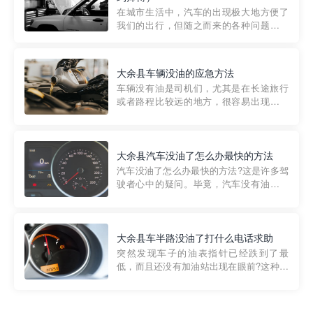
部门制定的。起步价通...
在城市生活中，汽车的出现极大地方便了
我们的出行，但随之而来的各种问题也让
人头痛不已。尤其是在繁忙的都市环境
中，地库停车成了一道难题。有时候，车
辆突然发生故障，或是不慎被困，在这种
大余县车辆没油的应急方法
紧急情况下，我们需要一种高效可靠的救
车辆没有油是司机们，尤其是在长途旅行
援方式。而这时，地库救援专...
或者路程比较远的地方，很容易出现这种
状况。面对这样的情况，该怎么办呢?今天
小编给大家介绍一种应急方法——穿越者
道路救援微信小程序，可以帮您预约附近
的送油师傅，解决没油的紧急情况。 首
大余县汽车没油了怎么办最快的方法
先，让我们来了解一下穿...
汽车没油了怎么办最快的方法?这是许多驾
驶者心中的疑问。毕竟，汽车没有油就无
法行驶，而且出现在偏远地区或夜晚更是
一件令人头痛的事情。幸运的是，现在有
一种新的解决方案——穿越者小程序。 穿
越者小程序是一款专门解决汽车没油问题
大余县车半路没油了打什么电话求助
的在线服务平台。通过...
突然发现车子的油表指针已经跌到了最
低，而且还没有加油站出现在眼前?这种情
况下你该怎么办呢?这时候最好的方法就是
及时寻求帮助。如果你遇到这种情况，你
需要拨打什么电话求助呢?其实，你可以拨