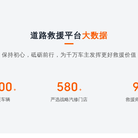
道路救援平台
大数据
保持初心，砥砺前行，为千万车主发挥更好救援价值
00
580
+
+
援车辆
严选战略汽修门店
救援