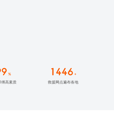
99
1446
%
+
师傅高素质
救援网点遍布各地