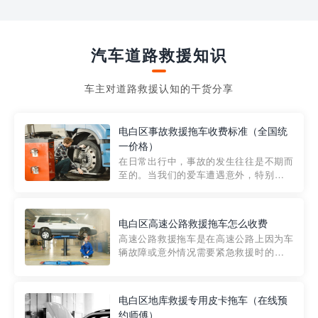
汽车道路救援知识
车主对道路救援认知的干货分享
电白区事故救援拖车收费标准（全国统
一价格）
在日常出行中，事故的发生往往是不期而
至的。当我们的爱车遭遇意外，特别是在
市区内，救援拖车的服务就显得尤为重
要。然而，许多车主在选择拖车服务时，
对收费标准并不十分了解。穿越者救援详
电白区高速公路救援拖车怎么收费
细解析一下市区事故救援拖车的收费标
高速公路救援拖车是在高速公路上因为车
准，以及在选用拖车服务时应注...
辆故障或意外情况需要紧急救援时的必备
工具。然而，对于许多司机来说，拖车的
收费一直是一个困扰。那么，高速公路救
援拖车究竟怎么收费呢? 一般来说，高速公
电白区地库救援专用皮卡拖车（在线预
路救援拖车的收费标准是由当地交通管理
约师傅）