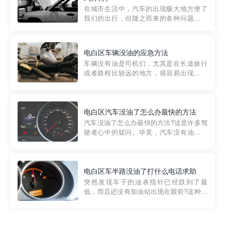
部门制定的。起步价通...
在城市生活中，汽车的出现极大地方便了
我们的出行，但随之而来的各种问题也让
人头痛不已。尤其是在繁忙的都市环境
中，地库停车成了一道难题。有时候，车
辆突然发生故障，或是不慎被困，在这种
电白区车辆没油的应急方法
紧急情况下，我们需要一种高效可靠的救
车辆没有油是司机们，尤其是在长途旅行
援方式。而这时，地库救援专...
或者路程比较远的地方，很容易出现这种
状况。面对这样的情况，该怎么办呢?今天
小编给大家介绍一种应急方法——穿越者
道路救援微信小程序，可以帮您预约附近
的送油师傅，解决没油的紧急情况。 首
电白区汽车没油了怎么办最快的方法
先，让我们来了解一下穿...
汽车没油了怎么办最快的方法?这是许多驾
驶者心中的疑问。毕竟，汽车没有油就无
法行驶，而且出现在偏远地区或夜晚更是
一件令人头痛的事情。幸运的是，现在有
一种新的解决方案——穿越者小程序。 穿
越者小程序是一款专门解决汽车没油问题
电白区车半路没油了打什么电话求助
的在线服务平台。通过...
突然发现车子的油表指针已经跌到了最
低，而且还没有加油站出现在眼前?这种情
况下你该怎么办呢?这时候最好的方法就是
及时寻求帮助。如果你遇到这种情况，你
需要拨打什么电话求助呢?其实，你可以拨