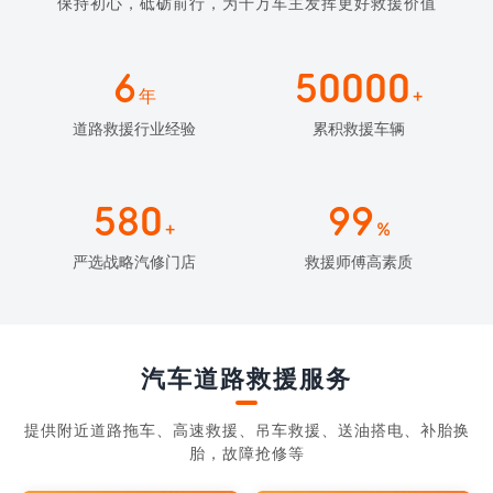
保持初心，砥砺前行，为千万车主发挥更好救援价值
6
50000
年
+
道路救援行业经验
累积救援车辆
580
99
+
%
严选战略汽修门店
救援师傅高素质
汽车道路救援服务
提供附近道路拖车、高速救援、吊车救援、送油搭电、补胎换
胎，故障抢修等