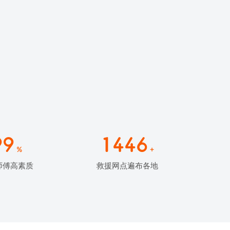
99
1446
%
+
师傅高素质
救援网点遍布各地