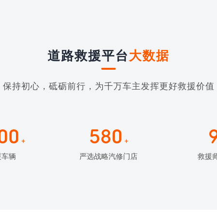
道路救援平台
大数据
保持初心，砥砺前行，为千万车主发挥更好救援价值
00
580
+
+
援车辆
严选战略汽修门店
救援