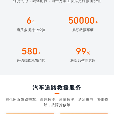
保持初心，砥砺前行，为千万车主发挥更好救援价值
6
50000
年
+
道路救援行业经验
累积救援车辆
580
99
+
%
严选战略汽修门店
救援师傅高素质
汽车道路救援服务
提供附近道路拖车、高速救援、吊车救援、送油搭电、补胎换
胎，故障抢修等