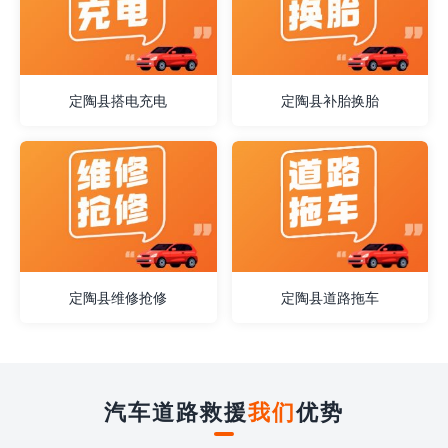
定陶县搭电充电
定陶县补胎换胎
定陶县维修抢修
定陶县道路拖车
汽车道路救援
我们
优势