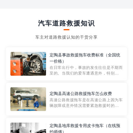
汽车道路救援知识
车主对道路救援认知的干货分享
定陶县事故救援拖车收费标准（全国统
一价格）
在日常出行中，事故的发生往往是不期而
至的。当我们的爱车遭遇意外，特别是在
市区内，救援拖车的服务就显得尤为重
要。然而，许多车主在选择拖车服务时，
对收费标准并不十分了解。穿越者救援详
定陶县高速公路救援拖车怎么收费
细解析一下市区事故救援拖车的收费标
高速公路救援拖车是在高速公路上因为车
准，以及在选用拖车服务时应注...
辆故障或意外情况需要紧急救援时的必备
工具。然而，对于许多司机来说，拖车的
收费一直是一个困扰。那么，高速公路救
援拖车究竟怎么收费呢? 一般来说，高速公
定陶县地库救援专用皮卡拖车（在线预
路救援拖车的收费标准是由当地交通管理
约师傅）