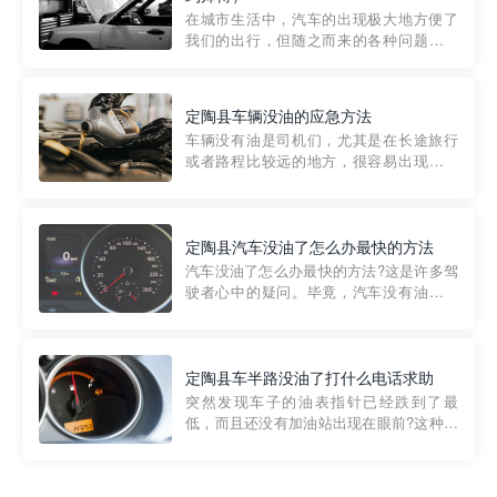
部门制定的。起步价通...
在城市生活中，汽车的出现极大地方便了
我们的出行，但随之而来的各种问题也让
人头痛不已。尤其是在繁忙的都市环境
中，地库停车成了一道难题。有时候，车
辆突然发生故障，或是不慎被困，在这种
定陶县车辆没油的应急方法
紧急情况下，我们需要一种高效可靠的救
车辆没有油是司机们，尤其是在长途旅行
援方式。而这时，地库救援专...
或者路程比较远的地方，很容易出现这种
状况。面对这样的情况，该怎么办呢?今天
小编给大家介绍一种应急方法——穿越者
道路救援微信小程序，可以帮您预约附近
的送油师傅，解决没油的紧急情况。 首
定陶县汽车没油了怎么办最快的方法
先，让我们来了解一下穿...
汽车没油了怎么办最快的方法?这是许多驾
驶者心中的疑问。毕竟，汽车没有油就无
法行驶，而且出现在偏远地区或夜晚更是
一件令人头痛的事情。幸运的是，现在有
一种新的解决方案——穿越者小程序。 穿
越者小程序是一款专门解决汽车没油问题
定陶县车半路没油了打什么电话求助
的在线服务平台。通过...
突然发现车子的油表指针已经跌到了最
低，而且还没有加油站出现在眼前?这种情
况下你该怎么办呢?这时候最好的方法就是
及时寻求帮助。如果你遇到这种情况，你
需要拨打什么电话求助呢?其实，你可以拨