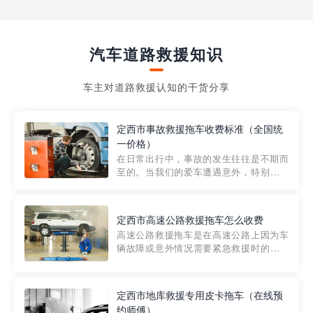
汽车道路救援知识
车主对道路救援认知的干货分享
定西市事故救援拖车收费标准（全国统
一价格）
在日常出行中，事故的发生往往是不期而
至的。当我们的爱车遭遇意外，特别是在
市区内，救援拖车的服务就显得尤为重
要。然而，许多车主在选择拖车服务时，
对收费标准并不十分了解。穿越者救援详
定西市高速公路救援拖车怎么收费
细解析一下市区事故救援拖车的收费标
高速公路救援拖车是在高速公路上因为车
准，以及在选用拖车服务时应注...
辆故障或意外情况需要紧急救援时的必备
工具。然而，对于许多司机来说，拖车的
收费一直是一个困扰。那么，高速公路救
援拖车究竟怎么收费呢? 一般来说，高速公
定西市地库救援专用皮卡拖车（在线预
路救援拖车的收费标准是由当地交通管理
约师傅）