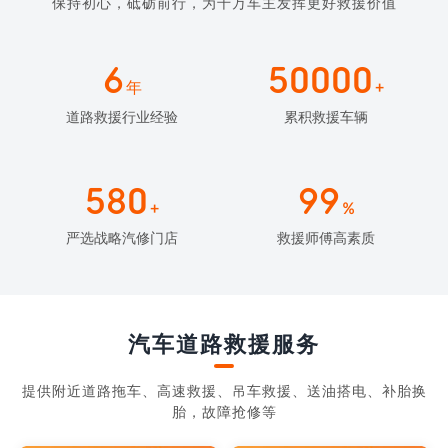
保持初心，砥砺前行，为千万车主发挥更好救援价值
6
50000
年
+
道路救援行业经验
累积救援车辆
580
99
+
%
严选战略汽修门店
救援师傅高素质
汽车道路救援服务
提供附近道路拖车、高速救援、吊车救援、送油搭电、补胎换
胎，故障抢修等