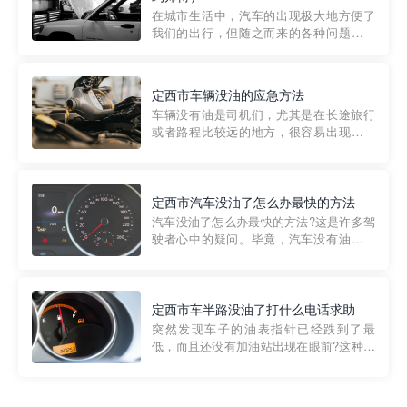
部门制定的。起步价通...
在城市生活中，汽车的出现极大地方便了
我们的出行，但随之而来的各种问题也让
人头痛不已。尤其是在繁忙的都市环境
中，地库停车成了一道难题。有时候，车
辆突然发生故障，或是不慎被困，在这种
定西市车辆没油的应急方法
紧急情况下，我们需要一种高效可靠的救
车辆没有油是司机们，尤其是在长途旅行
援方式。而这时，地库救援专...
或者路程比较远的地方，很容易出现这种
状况。面对这样的情况，该怎么办呢?今天
小编给大家介绍一种应急方法——穿越者
道路救援微信小程序，可以帮您预约附近
的送油师傅，解决没油的紧急情况。 首
定西市汽车没油了怎么办最快的方法
先，让我们来了解一下穿...
汽车没油了怎么办最快的方法?这是许多驾
驶者心中的疑问。毕竟，汽车没有油就无
法行驶，而且出现在偏远地区或夜晚更是
一件令人头痛的事情。幸运的是，现在有
一种新的解决方案——穿越者小程序。 穿
越者小程序是一款专门解决汽车没油问题
定西市车半路没油了打什么电话求助
的在线服务平台。通过...
突然发现车子的油表指针已经跌到了最
低，而且还没有加油站出现在眼前?这种情
况下你该怎么办呢?这时候最好的方法就是
及时寻求帮助。如果你遇到这种情况，你
需要拨打什么电话求助呢?其实，你可以拨