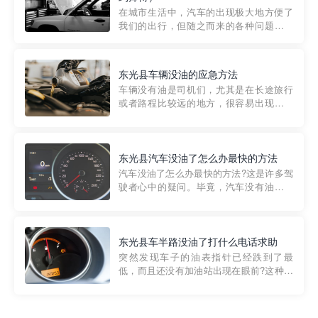
部门制定的。起步价通...
在城市生活中，汽车的出现极大地方便了
我们的出行，但随之而来的各种问题也让
人头痛不已。尤其是在繁忙的都市环境
中，地库停车成了一道难题。有时候，车
辆突然发生故障，或是不慎被困，在这种
东光县车辆没油的应急方法
紧急情况下，我们需要一种高效可靠的救
车辆没有油是司机们，尤其是在长途旅行
援方式。而这时，地库救援专...
或者路程比较远的地方，很容易出现这种
状况。面对这样的情况，该怎么办呢?今天
小编给大家介绍一种应急方法——穿越者
道路救援微信小程序，可以帮您预约附近
的送油师傅，解决没油的紧急情况。 首
东光县汽车没油了怎么办最快的方法
先，让我们来了解一下穿...
汽车没油了怎么办最快的方法?这是许多驾
驶者心中的疑问。毕竟，汽车没有油就无
法行驶，而且出现在偏远地区或夜晚更是
一件令人头痛的事情。幸运的是，现在有
一种新的解决方案——穿越者小程序。 穿
越者小程序是一款专门解决汽车没油问题
东光县车半路没油了打什么电话求助
的在线服务平台。通过...
突然发现车子的油表指针已经跌到了最
低，而且还没有加油站出现在眼前?这种情
况下你该怎么办呢?这时候最好的方法就是
及时寻求帮助。如果你遇到这种情况，你
需要拨打什么电话求助呢?其实，你可以拨