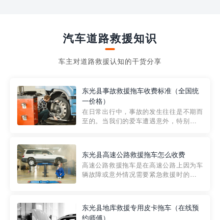
汽车道路救援知识
车主对道路救援认知的干货分享
东光县事故救援拖车收费标准（全国统
一价格）
在日常出行中，事故的发生往往是不期而
至的。当我们的爱车遭遇意外，特别是在
市区内，救援拖车的服务就显得尤为重
要。然而，许多车主在选择拖车服务时，
对收费标准并不十分了解。穿越者救援详
东光县高速公路救援拖车怎么收费
细解析一下市区事故救援拖车的收费标
高速公路救援拖车是在高速公路上因为车
准，以及在选用拖车服务时应注...
辆故障或意外情况需要紧急救援时的必备
工具。然而，对于许多司机来说，拖车的
收费一直是一个困扰。那么，高速公路救
援拖车究竟怎么收费呢? 一般来说，高速公
东光县地库救援专用皮卡拖车（在线预
路救援拖车的收费标准是由当地交通管理
约师傅）