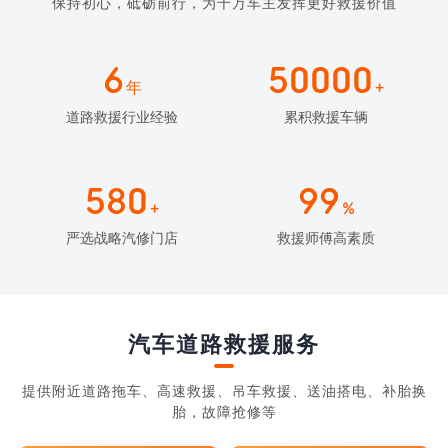
保持初心，砥砺前行，为千万车主发挥更好救援价值
6
50000
年
+
道路救援行业经验
累积救援车辆
580
99
+
%
严选战略汽修门店
救援师傅高素质
汽车道路救援服务
提供附近道路拖车、高速救援、吊车救援、送油搭电、补胎换
胎，故障抢修等