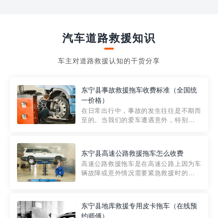
汽车道路救援知识
车主对道路救援认知的干货分享
东宁县事故救援拖车收费标准（全国统
一价格）
在日常出行中，事故的发生往往是不期而
至的。当我们的爱车遭遇意外，特别是在
市区内，救援拖车的服务就显得尤为重
要。然而，许多车主在选择拖车服务时，
对收费标准并不十分了解。穿越者救援详
东宁县高速公路救援拖车怎么收费
细解析一下市区事故救援拖车的收费标
高速公路救援拖车是在高速公路上因为车
准，以及在选用拖车服务时应注...
辆故障或意外情况需要紧急救援时的必备
工具。然而，对于许多司机来说，拖车的
收费一直是一个困扰。那么，高速公路救
援拖车究竟怎么收费呢? 一般来说，高速公
东宁县地库救援专用皮卡拖车（在线预
路救援拖车的收费标准是由当地交通管理
约师傅）