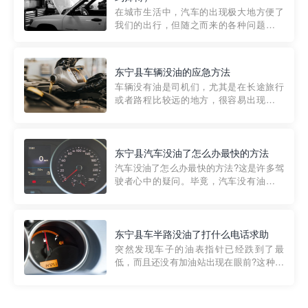
部门制定的。起步价通...
在城市生活中，汽车的出现极大地方便了
我们的出行，但随之而来的各种问题也让
人头痛不已。尤其是在繁忙的都市环境
中，地库停车成了一道难题。有时候，车
辆突然发生故障，或是不慎被困，在这种
东宁县车辆没油的应急方法
紧急情况下，我们需要一种高效可靠的救
车辆没有油是司机们，尤其是在长途旅行
援方式。而这时，地库救援专...
或者路程比较远的地方，很容易出现这种
状况。面对这样的情况，该怎么办呢?今天
小编给大家介绍一种应急方法——穿越者
道路救援微信小程序，可以帮您预约附近
的送油师傅，解决没油的紧急情况。 首
东宁县汽车没油了怎么办最快的方法
先，让我们来了解一下穿...
汽车没油了怎么办最快的方法?这是许多驾
驶者心中的疑问。毕竟，汽车没有油就无
法行驶，而且出现在偏远地区或夜晚更是
一件令人头痛的事情。幸运的是，现在有
一种新的解决方案——穿越者小程序。 穿
越者小程序是一款专门解决汽车没油问题
东宁县车半路没油了打什么电话求助
的在线服务平台。通过...
突然发现车子的油表指针已经跌到了最
低，而且还没有加油站出现在眼前?这种情
况下你该怎么办呢?这时候最好的方法就是
及时寻求帮助。如果你遇到这种情况，你
需要拨打什么电话求助呢?其实，你可以拨