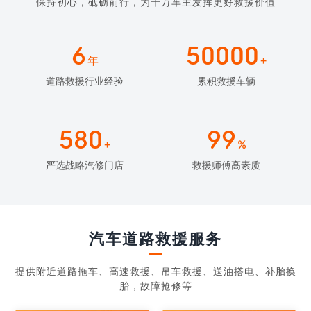
保持初心，砥砺前行，为千万车主发挥更好救援价值
6
50000
年
+
道路救援行业经验
累积救援车辆
580
99
+
%
严选战略汽修门店
救援师傅高素质
汽车道路救援服务
提供附近道路拖车、高速救援、吊车救援、送油搭电、补胎换
胎，故障抢修等