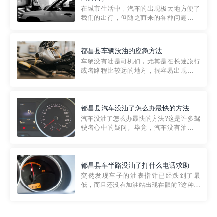
部门制定的。起步价通...
在城市生活中，汽车的出现极大地方便了
我们的出行，但随之而来的各种问题也让
人头痛不已。尤其是在繁忙的都市环境
中，地库停车成了一道难题。有时候，车
辆突然发生故障，或是不慎被困，在这种
都昌县车辆没油的应急方法
紧急情况下，我们需要一种高效可靠的救
车辆没有油是司机们，尤其是在长途旅行
援方式。而这时，地库救援专...
或者路程比较远的地方，很容易出现这种
状况。面对这样的情况，该怎么办呢?今天
小编给大家介绍一种应急方法——穿越者
道路救援微信小程序，可以帮您预约附近
的送油师傅，解决没油的紧急情况。 首
都昌县汽车没油了怎么办最快的方法
先，让我们来了解一下穿...
汽车没油了怎么办最快的方法?这是许多驾
驶者心中的疑问。毕竟，汽车没有油就无
法行驶，而且出现在偏远地区或夜晚更是
一件令人头痛的事情。幸运的是，现在有
一种新的解决方案——穿越者小程序。 穿
越者小程序是一款专门解决汽车没油问题
都昌县车半路没油了打什么电话求助
的在线服务平台。通过...
突然发现车子的油表指针已经跌到了最
低，而且还没有加油站出现在眼前?这种情
况下你该怎么办呢?这时候最好的方法就是
及时寻求帮助。如果你遇到这种情况，你
需要拨打什么电话求助呢?其实，你可以拨