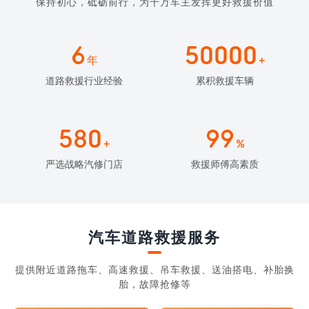
保持初心，砥砺前行，为千万车主发挥更好救援价值
6
50000
年
+
道路救援行业经验
累积救援车辆
580
99
+
%
严选战略汽修门店
救援师傅高素质
汽车道路救援服务
提供附近道路拖车、高速救援、吊车救援、送油搭电、补胎换
胎，故障抢修等