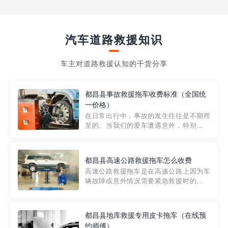
汽车道路救援知识
车主对道路救援认知的干货分享
都昌县事故救援拖车收费标准（全国统
一价格）
在日常出行中，事故的发生往往是不期而
至的。当我们的爱车遭遇意外，特别是在
市区内，救援拖车的服务就显得尤为重
要。然而，许多车主在选择拖车服务时，
对收费标准并不十分了解。穿越者救援详
都昌县高速公路救援拖车怎么收费
细解析一下市区事故救援拖车的收费标
高速公路救援拖车是在高速公路上因为车
准，以及在选用拖车服务时应注...
辆故障或意外情况需要紧急救援时的必备
工具。然而，对于许多司机来说，拖车的
收费一直是一个困扰。那么，高速公路救
援拖车究竟怎么收费呢? 一般来说，高速公
都昌县地库救援专用皮卡拖车（在线预
路救援拖车的收费标准是由当地交通管理
约师傅）