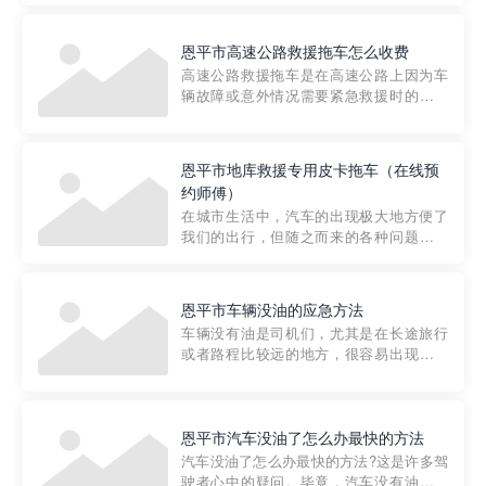
要。然而，许多车主在选择拖车服务时，
对收费标准并不十分了解。穿越者救援详
恩平市高速公路救援拖车怎么收费
细解析一下市区事故救援拖车的收费标
高速公路救援拖车是在高速公路上因为车
准，以及在选用拖车服务时应注...
辆故障或意外情况需要紧急救援时的必备
工具。然而，对于许多司机来说，拖车的
收费一直是一个困扰。那么，高速公路救
援拖车究竟怎么收费呢? 一般来说，高速公
恩平市地库救援专用皮卡拖车（在线预
路救援拖车的收费标准是由当地交通管理
约师傅）
部门制定的。起步价通...
在城市生活中，汽车的出现极大地方便了
我们的出行，但随之而来的各种问题也让
人头痛不已。尤其是在繁忙的都市环境
中，地库停车成了一道难题。有时候，车
辆突然发生故障，或是不慎被困，在这种
恩平市车辆没油的应急方法
紧急情况下，我们需要一种高效可靠的救
车辆没有油是司机们，尤其是在长途旅行
援方式。而这时，地库救援专...
或者路程比较远的地方，很容易出现这种
状况。面对这样的情况，该怎么办呢?今天
小编给大家介绍一种应急方法——穿越者
道路救援微信小程序，可以帮您预约附近
的送油师傅，解决没油的紧急情况。 首
恩平市汽车没油了怎么办最快的方法
先，让我们来了解一下穿...
汽车没油了怎么办最快的方法?这是许多驾
驶者心中的疑问。毕竟，汽车没有油就无