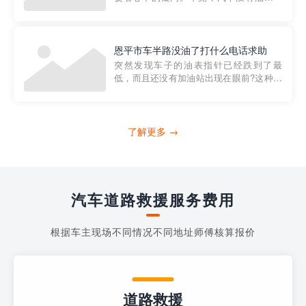
法行驶，而且出现在偏远地区或夜晚更是
一件令人头痛的事情。幸运的是，现在有
一种新的解决方案——穿越者小程序。 穿
越者小程序是一款专门解决汽车没油问题
恩平市车半路没油了打什么电话求助
的在线服务平台。通过...
突然发现车子的油表指针已经跌到了最
低，而且还没有加油站出现在眼前?这种情
况下你该怎么办呢?这时候最好的方法就是
及时寻求帮助。如果你遇到这种情况，你
需要拨打什么电话求助呢?其实，你可以拨
打4006363122请求送油人员来帮助你。
了解更多 →
当你的车子...
汽车道路救援服务费用
根据车主现场不同情况不同地址师傅核算报价
道路救援