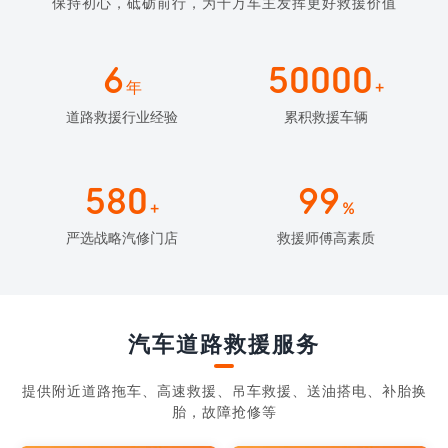
保持初心，砥砺前行，为千万车主发挥更好救援价值
6
50000
年
+
道路救援行业经验
累积救援车辆
580
99
+
%
严选战略汽修门店
救援师傅高素质
汽车道路救援服务
提供附近道路拖车、高速救援、吊车救援、送油搭电、补胎换
胎，故障抢修等