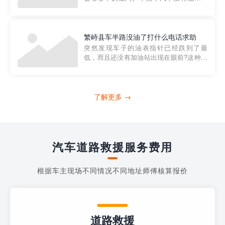
法行驶，而且出现在偏远地区或夜晚更是
一件令人头痛的事情。幸运的是，现在有
一种新的解决方案——穿越者小程序。 穿
越者小程序是一款专门解决汽车没油问题
繁峙县车半路没油了打什么电话求助
的在线服务平台。通过...
突然发现车子的油表指针已经跌到了最
低，而且还没有加油站出现在眼前?这种情
况下你该怎么办呢?这时候最好的方法就是
及时寻求帮助。如果你遇到这种情况，你
需要拨打什么电话求助呢?其实，你可以拨
打4006363122请求送油人员来帮助你。
了解更多 →
当你的车子...
汽车道路救援服务费用
根据车主现场不同情况不同地址师傅核算报价
道路救援