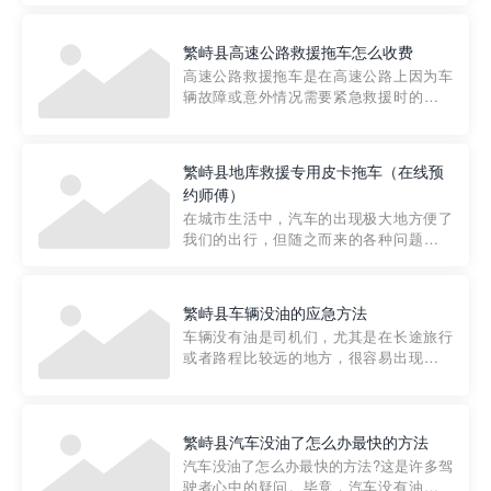
要。然而，许多车主在选择拖车服务时，
对收费标准并不十分了解。穿越者救援详
繁峙县高速公路救援拖车怎么收费
细解析一下市区事故救援拖车的收费标
高速公路救援拖车是在高速公路上因为车
准，以及在选用拖车服务时应注...
辆故障或意外情况需要紧急救援时的必备
工具。然而，对于许多司机来说，拖车的
收费一直是一个困扰。那么，高速公路救
援拖车究竟怎么收费呢? 一般来说，高速公
繁峙县地库救援专用皮卡拖车（在线预
路救援拖车的收费标准是由当地交通管理
约师傅）
部门制定的。起步价通...
在城市生活中，汽车的出现极大地方便了
我们的出行，但随之而来的各种问题也让
人头痛不已。尤其是在繁忙的都市环境
中，地库停车成了一道难题。有时候，车
辆突然发生故障，或是不慎被困，在这种
繁峙县车辆没油的应急方法
紧急情况下，我们需要一种高效可靠的救
车辆没有油是司机们，尤其是在长途旅行
援方式。而这时，地库救援专...
或者路程比较远的地方，很容易出现这种
状况。面对这样的情况，该怎么办呢?今天
小编给大家介绍一种应急方法——穿越者
道路救援微信小程序，可以帮您预约附近
的送油师傅，解决没油的紧急情况。 首
繁峙县汽车没油了怎么办最快的方法
先，让我们来了解一下穿...
汽车没油了怎么办最快的方法?这是许多驾
驶者心中的疑问。毕竟，汽车没有油就无