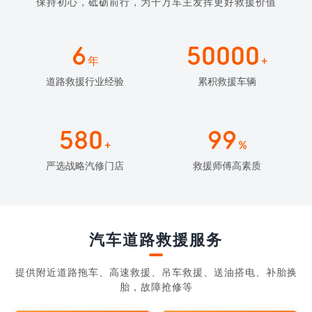
保持初心，砥砺前行，为千万车主发挥更好救援价值
6
50000
年
+
道路救援行业经验
累积救援车辆
580
99
+
%
严选战略汽修门店
救援师傅高素质
汽车道路救援服务
提供附近道路拖车、高速救援、吊车救援、送油搭电、补胎换
胎，故障抢修等