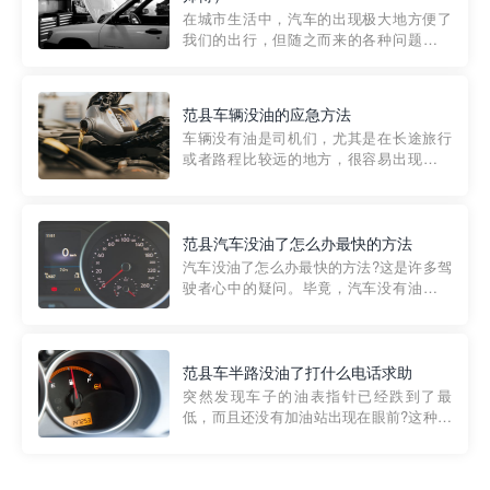
部门制定的。起步价通...
在城市生活中，汽车的出现极大地方便了
我们的出行，但随之而来的各种问题也让
人头痛不已。尤其是在繁忙的都市环境
中，地库停车成了一道难题。有时候，车
辆突然发生故障，或是不慎被困，在这种
范县车辆没油的应急方法
紧急情况下，我们需要一种高效可靠的救
车辆没有油是司机们，尤其是在长途旅行
援方式。而这时，地库救援专...
或者路程比较远的地方，很容易出现这种
状况。面对这样的情况，该怎么办呢?今天
小编给大家介绍一种应急方法——穿越者
道路救援微信小程序，可以帮您预约附近
的送油师傅，解决没油的紧急情况。 首
范县汽车没油了怎么办最快的方法
先，让我们来了解一下穿...
汽车没油了怎么办最快的方法?这是许多驾
驶者心中的疑问。毕竟，汽车没有油就无
法行驶，而且出现在偏远地区或夜晚更是
一件令人头痛的事情。幸运的是，现在有
一种新的解决方案——穿越者小程序。 穿
越者小程序是一款专门解决汽车没油问题
范县车半路没油了打什么电话求助
的在线服务平台。通过...
突然发现车子的油表指针已经跌到了最
低，而且还没有加油站出现在眼前?这种情
况下你该怎么办呢?这时候最好的方法就是
及时寻求帮助。如果你遇到这种情况，你
需要拨打什么电话求助呢?其实，你可以拨