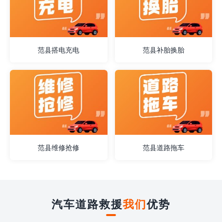
范县搭电充电
范县补胎换胎
范县维修抢修
范县道路拖车
汽车道路救援
我们
优势