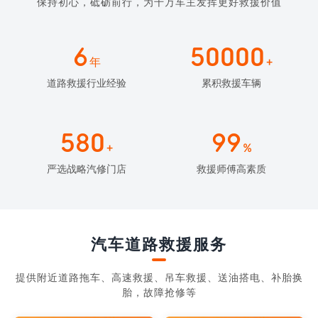
保持初心，砥砺前行，为千万车主发挥更好救援价值
6
50000
年
+
道路救援行业经验
累积救援车辆
580
99
+
%
严选战略汽修门店
救援师傅高素质
汽车道路救援服务
提供附近道路拖车、高速救援、吊车救援、送油搭电、补胎换
胎，故障抢修等