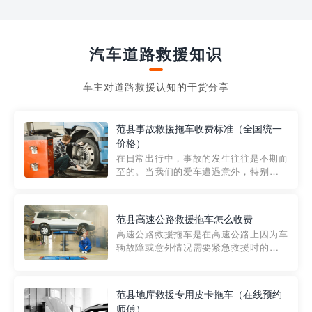
汽车道路救援知识
车主对道路救援认知的干货分享
范县事故救援拖车收费标准（全国统一
价格）
在日常出行中，事故的发生往往是不期而
至的。当我们的爱车遭遇意外，特别是在
市区内，救援拖车的服务就显得尤为重
要。然而，许多车主在选择拖车服务时，
对收费标准并不十分了解。穿越者救援详
范县高速公路救援拖车怎么收费
细解析一下市区事故救援拖车的收费标
高速公路救援拖车是在高速公路上因为车
准，以及在选用拖车服务时应注...
辆故障或意外情况需要紧急救援时的必备
工具。然而，对于许多司机来说，拖车的
收费一直是一个困扰。那么，高速公路救
援拖车究竟怎么收费呢? 一般来说，高速公
范县地库救援专用皮卡拖车（在线预约
路救援拖车的收费标准是由当地交通管理
师傅）