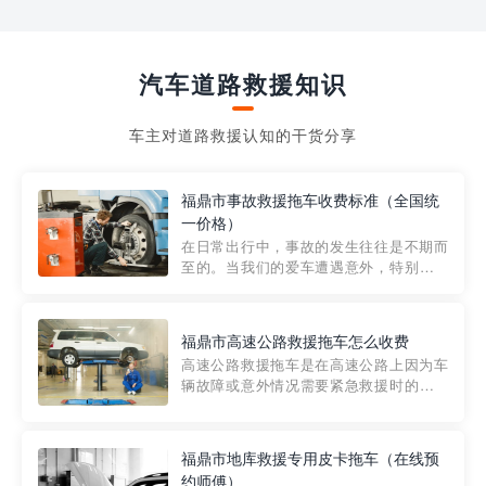
汽车道路救援知识
车主对道路救援认知的干货分享
福鼎市事故救援拖车收费标准（全国统
一价格）
在日常出行中，事故的发生往往是不期而
至的。当我们的爱车遭遇意外，特别是在
市区内，救援拖车的服务就显得尤为重
要。然而，许多车主在选择拖车服务时，
对收费标准并不十分了解。穿越者救援详
福鼎市高速公路救援拖车怎么收费
细解析一下市区事故救援拖车的收费标
高速公路救援拖车是在高速公路上因为车
准，以及在选用拖车服务时应注...
辆故障或意外情况需要紧急救援时的必备
工具。然而，对于许多司机来说，拖车的
收费一直是一个困扰。那么，高速公路救
援拖车究竟怎么收费呢? 一般来说，高速公
福鼎市地库救援专用皮卡拖车（在线预
路救援拖车的收费标准是由当地交通管理
约师傅）