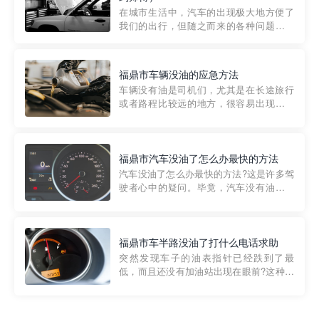
部门制定的。起步价通...
在城市生活中，汽车的出现极大地方便了
我们的出行，但随之而来的各种问题也让
人头痛不已。尤其是在繁忙的都市环境
中，地库停车成了一道难题。有时候，车
辆突然发生故障，或是不慎被困，在这种
福鼎市车辆没油的应急方法
紧急情况下，我们需要一种高效可靠的救
车辆没有油是司机们，尤其是在长途旅行
援方式。而这时，地库救援专...
或者路程比较远的地方，很容易出现这种
状况。面对这样的情况，该怎么办呢?今天
小编给大家介绍一种应急方法——穿越者
道路救援微信小程序，可以帮您预约附近
的送油师傅，解决没油的紧急情况。 首
福鼎市汽车没油了怎么办最快的方法
先，让我们来了解一下穿...
汽车没油了怎么办最快的方法?这是许多驾
驶者心中的疑问。毕竟，汽车没有油就无
法行驶，而且出现在偏远地区或夜晚更是
一件令人头痛的事情。幸运的是，现在有
一种新的解决方案——穿越者小程序。 穿
越者小程序是一款专门解决汽车没油问题
福鼎市车半路没油了打什么电话求助
的在线服务平台。通过...
突然发现车子的油表指针已经跌到了最
低，而且还没有加油站出现在眼前?这种情
况下你该怎么办呢?这时候最好的方法就是
及时寻求帮助。如果你遇到这种情况，你
需要拨打什么电话求助呢?其实，你可以拨