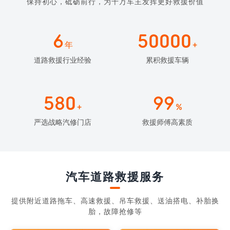
保持初心，砥砺前行，为千万车主发挥更好救援价值
6
50000
年
+
道路救援行业经验
累积救援车辆
580
99
+
%
严选战略汽修门店
救援师傅高素质
汽车道路救援服务
提供附近道路拖车、高速救援、吊车救援、送油搭电、补胎换
胎，故障抢修等