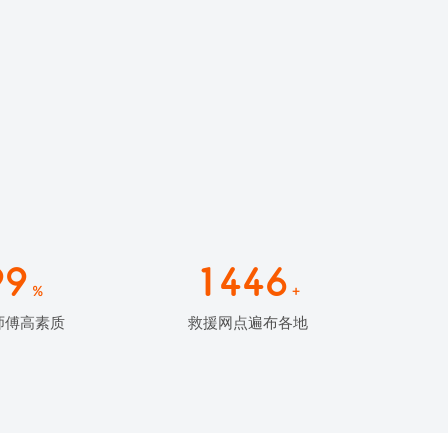
99
1446
%
+
师傅高素质
救援网点遍布各地