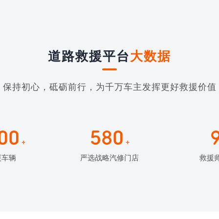
道路救援平台
大数据
保持初心，砥砺前行，为千万车主发挥更好救援价值
00
580
+
+
援车辆
严选战略汽修门店
救援