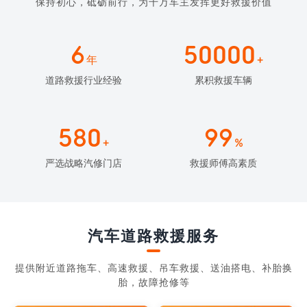
保持初心，砥砺前行，为千万车主发挥更好救援价值
6
50000
年
+
道路救援行业经验
累积救援车辆
580
99
+
%
严选战略汽修门店
救援师傅高素质
汽车道路救援服务
提供附近道路拖车、高速救援、吊车救援、送油搭电、补胎换
胎，故障抢修等