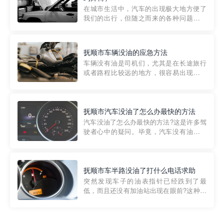
部门制定的。起步价通...
在城市生活中，汽车的出现极大地方便了
我们的出行，但随之而来的各种问题也让
人头痛不已。尤其是在繁忙的都市环境
中，地库停车成了一道难题。有时候，车
辆突然发生故障，或是不慎被困，在这种
抚顺市车辆没油的应急方法
紧急情况下，我们需要一种高效可靠的救
车辆没有油是司机们，尤其是在长途旅行
援方式。而这时，地库救援专...
或者路程比较远的地方，很容易出现这种
状况。面对这样的情况，该怎么办呢?今天
小编给大家介绍一种应急方法——穿越者
道路救援微信小程序，可以帮您预约附近
的送油师傅，解决没油的紧急情况。 首
抚顺市汽车没油了怎么办最快的方法
先，让我们来了解一下穿...
汽车没油了怎么办最快的方法?这是许多驾
驶者心中的疑问。毕竟，汽车没有油就无
法行驶，而且出现在偏远地区或夜晚更是
一件令人头痛的事情。幸运的是，现在有
一种新的解决方案——穿越者小程序。 穿
越者小程序是一款专门解决汽车没油问题
抚顺市车半路没油了打什么电话求助
的在线服务平台。通过...
突然发现车子的油表指针已经跌到了最
低，而且还没有加油站出现在眼前?这种情
况下你该怎么办呢?这时候最好的方法就是
及时寻求帮助。如果你遇到这种情况，你
需要拨打什么电话求助呢?其实，你可以拨