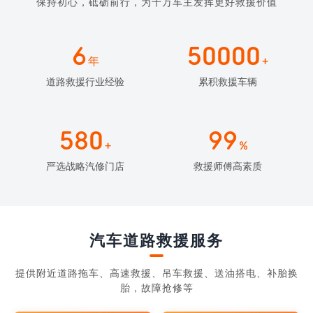
保持初心，砥砺前行，为千万车主发挥更好救援价值
6
50000
年
+
道路救援行业经验
累积救援车辆
580
99
+
%
严选战略汽修门店
救援师傅高素质
汽车道路救援服务
提供附近道路拖车、高速救援、吊车救援、送油搭电、补胎换
胎，故障抢修等