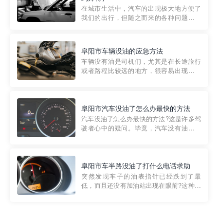
部门制定的。起步价通...
在城市生活中，汽车的出现极大地方便了
我们的出行，但随之而来的各种问题也让
人头痛不已。尤其是在繁忙的都市环境
中，地库停车成了一道难题。有时候，车
辆突然发生故障，或是不慎被困，在这种
阜阳市车辆没油的应急方法
紧急情况下，我们需要一种高效可靠的救
车辆没有油是司机们，尤其是在长途旅行
援方式。而这时，地库救援专...
或者路程比较远的地方，很容易出现这种
状况。面对这样的情况，该怎么办呢?今天
小编给大家介绍一种应急方法——穿越者
道路救援微信小程序，可以帮您预约附近
的送油师傅，解决没油的紧急情况。 首
阜阳市汽车没油了怎么办最快的方法
先，让我们来了解一下穿...
汽车没油了怎么办最快的方法?这是许多驾
驶者心中的疑问。毕竟，汽车没有油就无
法行驶，而且出现在偏远地区或夜晚更是
一件令人头痛的事情。幸运的是，现在有
一种新的解决方案——穿越者小程序。 穿
越者小程序是一款专门解决汽车没油问题
阜阳市车半路没油了打什么电话求助
的在线服务平台。通过...
突然发现车子的油表指针已经跌到了最
低，而且还没有加油站出现在眼前?这种情
况下你该怎么办呢?这时候最好的方法就是
及时寻求帮助。如果你遇到这种情况，你
需要拨打什么电话求助呢?其实，你可以拨