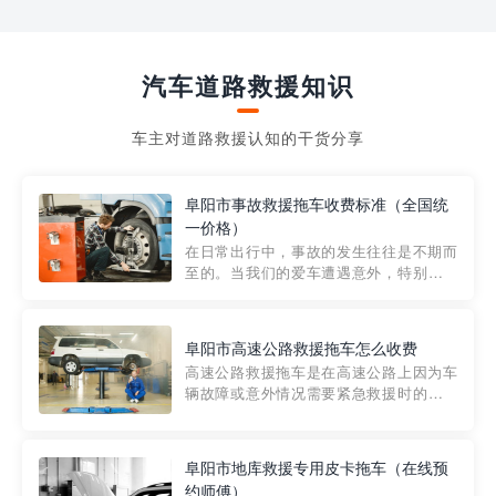
汽车道路救援知识
车主对道路救援认知的干货分享
阜阳市事故救援拖车收费标准（全国统
一价格）
在日常出行中，事故的发生往往是不期而
至的。当我们的爱车遭遇意外，特别是在
市区内，救援拖车的服务就显得尤为重
要。然而，许多车主在选择拖车服务时，
对收费标准并不十分了解。穿越者救援详
阜阳市高速公路救援拖车怎么收费
细解析一下市区事故救援拖车的收费标
高速公路救援拖车是在高速公路上因为车
准，以及在选用拖车服务时应注...
辆故障或意外情况需要紧急救援时的必备
工具。然而，对于许多司机来说，拖车的
收费一直是一个困扰。那么，高速公路救
援拖车究竟怎么收费呢? 一般来说，高速公
阜阳市地库救援专用皮卡拖车（在线预
路救援拖车的收费标准是由当地交通管理
约师傅）