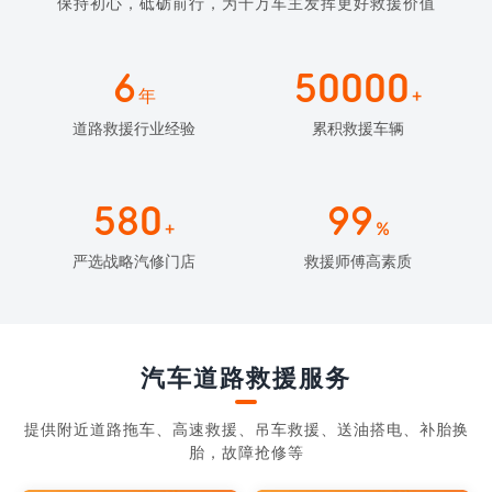
保持初心，砥砺前行，为千万车主发挥更好救援价值
6
50000
年
+
道路救援行业经验
累积救援车辆
580
99
+
%
严选战略汽修门店
救援师傅高素质
汽车道路救援服务
提供附近道路拖车、高速救援、吊车救援、送油搭电、补胎换
胎，故障抢修等