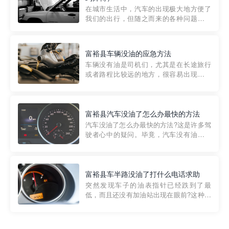
部门制定的。起步价通...
在城市生活中，汽车的出现极大地方便了
我们的出行，但随之而来的各种问题也让
人头痛不已。尤其是在繁忙的都市环境
中，地库停车成了一道难题。有时候，车
辆突然发生故障，或是不慎被困，在这种
富裕县车辆没油的应急方法
紧急情况下，我们需要一种高效可靠的救
车辆没有油是司机们，尤其是在长途旅行
援方式。而这时，地库救援专...
或者路程比较远的地方，很容易出现这种
状况。面对这样的情况，该怎么办呢?今天
小编给大家介绍一种应急方法——穿越者
道路救援微信小程序，可以帮您预约附近
的送油师傅，解决没油的紧急情况。 首
富裕县汽车没油了怎么办最快的方法
先，让我们来了解一下穿...
汽车没油了怎么办最快的方法?这是许多驾
驶者心中的疑问。毕竟，汽车没有油就无
法行驶，而且出现在偏远地区或夜晚更是
一件令人头痛的事情。幸运的是，现在有
一种新的解决方案——穿越者小程序。 穿
越者小程序是一款专门解决汽车没油问题
富裕县车半路没油了打什么电话求助
的在线服务平台。通过...
突然发现车子的油表指针已经跌到了最
低，而且还没有加油站出现在眼前?这种情
况下你该怎么办呢?这时候最好的方法就是
及时寻求帮助。如果你遇到这种情况，你
需要拨打什么电话求助呢?其实，你可以拨