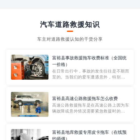
汽车道路救援知识
车主对道路救援认知的干货分享
富裕县事故救援拖车收费标准（全国统
一价格）
在日常出行中，事故的发生往往是不期而
至的。当我们的爱车遭遇意外，特别是在
市区内，救援拖车的服务就显得尤为重
要。然而，许多车主在选择拖车服务时，
对收费标准并不十分了解。穿越者救援详
富裕县高速公路救援拖车怎么收费
细解析一下市区事故救援拖车的收费标
高速公路救援拖车是在高速公路上因为车
准，以及在选用拖车服务时应注...
辆故障或意外情况需要紧急救援时的必备
工具。然而，对于许多司机来说，拖车的
收费一直是一个困扰。那么，高速公路救
援拖车究竟怎么收费呢? 一般来说，高速公
富裕县地库救援专用皮卡拖车（在线预
路救援拖车的收费标准是由当地交通管理
约师傅）