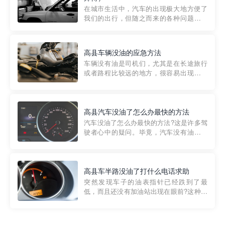
部门制定的。起步价通...
在城市生活中，汽车的出现极大地方便了
我们的出行，但随之而来的各种问题也让
人头痛不已。尤其是在繁忙的都市环境
中，地库停车成了一道难题。有时候，车
辆突然发生故障，或是不慎被困，在这种
高县车辆没油的应急方法
紧急情况下，我们需要一种高效可靠的救
车辆没有油是司机们，尤其是在长途旅行
援方式。而这时，地库救援专...
或者路程比较远的地方，很容易出现这种
状况。面对这样的情况，该怎么办呢?今天
小编给大家介绍一种应急方法——穿越者
道路救援微信小程序，可以帮您预约附近
的送油师傅，解决没油的紧急情况。 首
高县汽车没油了怎么办最快的方法
先，让我们来了解一下穿...
汽车没油了怎么办最快的方法?这是许多驾
驶者心中的疑问。毕竟，汽车没有油就无
法行驶，而且出现在偏远地区或夜晚更是
一件令人头痛的事情。幸运的是，现在有
一种新的解决方案——穿越者小程序。 穿
越者小程序是一款专门解决汽车没油问题
高县车半路没油了打什么电话求助
的在线服务平台。通过...
突然发现车子的油表指针已经跌到了最
低，而且还没有加油站出现在眼前?这种情
况下你该怎么办呢?这时候最好的方法就是
及时寻求帮助。如果你遇到这种情况，你
需要拨打什么电话求助呢?其实，你可以拨