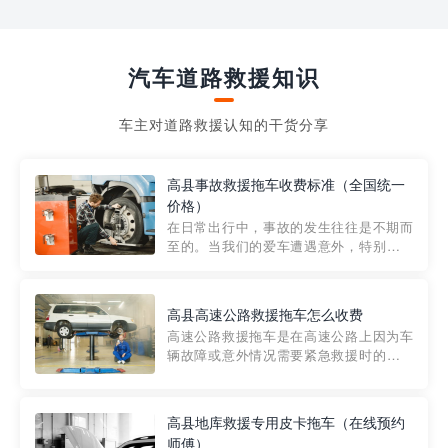
汽车道路救援知识
车主对道路救援认知的干货分享
高县事故救援拖车收费标准（全国统一
价格）
在日常出行中，事故的发生往往是不期而
至的。当我们的爱车遭遇意外，特别是在
市区内，救援拖车的服务就显得尤为重
要。然而，许多车主在选择拖车服务时，
对收费标准并不十分了解。穿越者救援详
高县高速公路救援拖车怎么收费
细解析一下市区事故救援拖车的收费标
高速公路救援拖车是在高速公路上因为车
准，以及在选用拖车服务时应注...
辆故障或意外情况需要紧急救援时的必备
工具。然而，对于许多司机来说，拖车的
收费一直是一个困扰。那么，高速公路救
援拖车究竟怎么收费呢? 一般来说，高速公
高县地库救援专用皮卡拖车（在线预约
路救援拖车的收费标准是由当地交通管理
师傅）