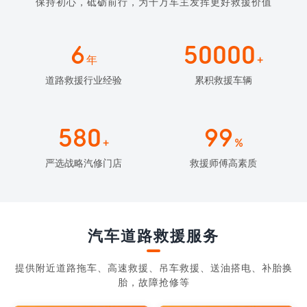
保持初心，砥砺前行，为千万车主发挥更好救援价值
6
50000
年
+
道路救援行业经验
累积救援车辆
580
99
+
%
严选战略汽修门店
救援师傅高素质
汽车道路救援服务
提供附近道路拖车、高速救援、吊车救援、送油搭电、补胎换
胎，故障抢修等