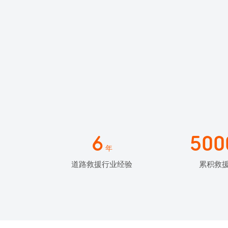
6
500
年
道路救援行业经验
累积救