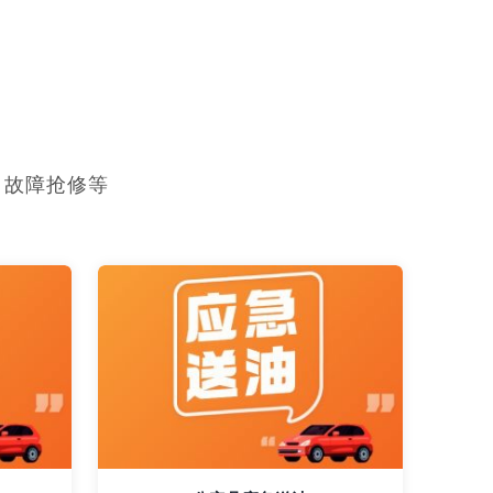
，故障抢修等