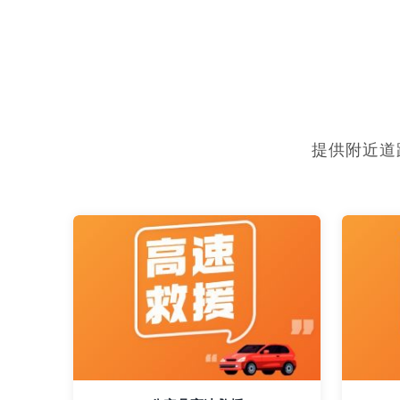
提供附近道