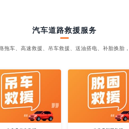
汽车道路救援服务
路拖车、高速救援、吊车救援、送油搭电、补胎换胎