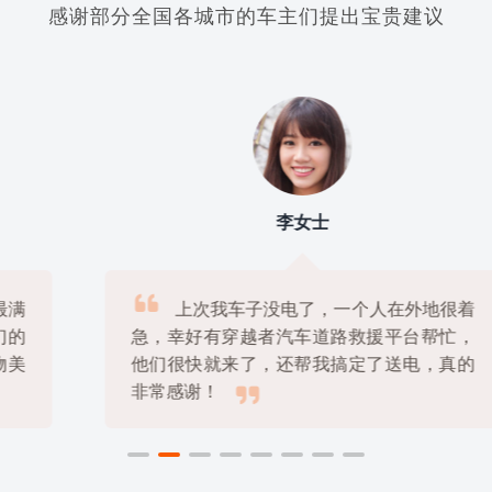
感谢部分全国各城市的车主们提出宝贵建议
李女士

上次我车子没电了，一个人在外地很着
急，幸好有穿越者汽车道路救援平台帮忙，
他们很快就来了，还帮我搞定了送电，真的

非常感谢！