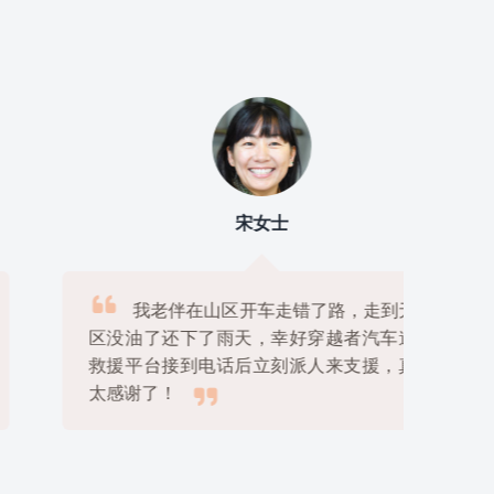
宋女士

我老伴在山区开车走错了路，走到无人
区没油了还下了雨天，幸好穿越者汽车道路
救援平台接到电话后立刻派人来支援，真是

太感谢了！