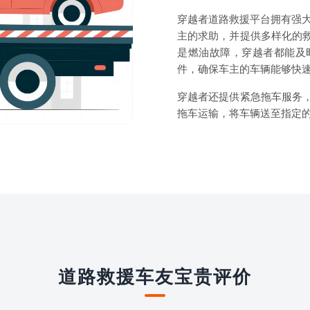
穿越者道路救援平台拥有强大
主的求助，并提供多样化的
是燃油故障，穿越者都能及
件，确保车主的车辆能够快
穿越者还提供紧急拖车服务
拖车运输，将车辆送至指定
道路救援车友宝贵评价