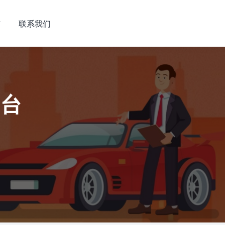
市
联系我们
平台