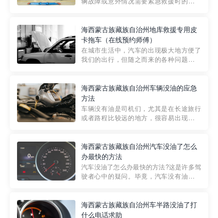
辆故障或意外情况需要紧急救援时的必备
工具。然而，对于许多司机来说，拖车的
收费一直是一个困扰。那么，高速公路救
援拖车究竟怎么收费呢? 一般来说，高速公
海西蒙古族藏族自治州地库救援专用皮
路救援拖车的收费标准是由当地交通管理
卡拖车（在线预约师傅）
部门制定的。起步价通...
在城市生活中，汽车的出现极大地方便了
我们的出行，但随之而来的各种问题也让
人头痛不已。尤其是在繁忙的都市环境
中，地库停车成了一道难题。有时候，车
辆突然发生故障，或是不慎被困，在这种
海西蒙古族藏族自治州车辆没油的应急
紧急情况下，我们需要一种高效可靠的救
方法
援方式。而这时，地库救援专...
车辆没有油是司机们，尤其是在长途旅行
或者路程比较远的地方，很容易出现这种
状况。面对这样的情况，该怎么办呢?今天
小编给大家介绍一种应急方法——穿越者
道路救援微信小程序，可以帮您预约附近
海西蒙古族藏族自治州汽车没油了怎么
的送油师傅，解决没油的紧急情况。 首
办最快的方法
先，让我们来了解一下穿...
汽车没油了怎么办最快的方法?这是许多驾
驶者心中的疑问。毕竟，汽车没有油就无
法行驶，而且出现在偏远地区或夜晚更是
一件令人头痛的事情。幸运的是，现在有
一种新的解决方案——穿越者小程序。 穿
海西蒙古族藏族自治州车半路没油了打
越者小程序是一款专门解决汽车没油问题
什么电话求助