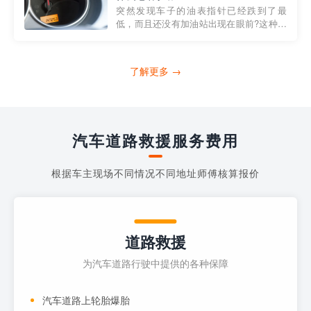
的在线服务平台。通过...
突然发现车子的油表指针已经跌到了最
低，而且还没有加油站出现在眼前?这种情
况下你该怎么办呢?这时候最好的方法就是
及时寻求帮助。如果你遇到这种情况，你
需要拨打什么电话求助呢?其实，你可以拨
了解更多 →
打4006363122请求送油人员来帮助你。
当你的车子...
汽车道路救援服务费用
根据车主现场不同情况不同地址师傅核算报价
道路救援
为汽车道路行驶中提供的各种保障
汽车道路上轮胎爆胎