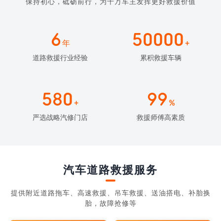
保持初心，砥砺前行，为千万车主发挥更好救援价值
6
50000
年
+
道路救援行业经验
累积救援车辆
580
99
+
%
严选战略汽修门店
救援师傅高素质
汽车道路救援服务
提供附近道路拖车、高速救援、吊车救援、送油搭电、补胎换
胎，故障抢修等