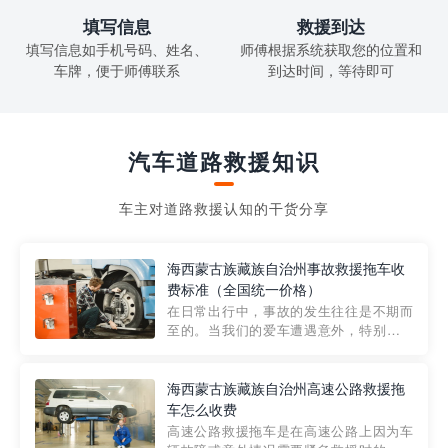
填写信息
救援到达
填写信息如手机号码、姓名、
师傅根据系统获取您的位置和
车牌，便于师傅联系
到达时间，等待即可
汽车道路救援知识
车主对道路救援认知的干货分享
海西蒙古族藏族自治州事故救援拖车收
费标准（全国统一价格）
在日常出行中，事故的发生往往是不期而
至的。当我们的爱车遭遇意外，特别是在
市区内，救援拖车的服务就显得尤为重
要。然而，许多车主在选择拖车服务时，
对收费标准并不十分了解。穿越者救援详
海西蒙古族藏族自治州高速公路救援拖
细解析一下市区事故救援拖车的收费标
车怎么收费
准，以及在选用拖车服务时应注...
高速公路救援拖车是在高速公路上因为车