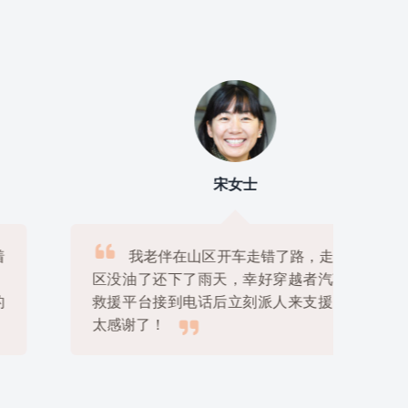
宋女士

我老伴在山区开车走错了路，走到无人
区没油了还下了雨天，幸好穿越者汽车道路
救援平台接到电话后立刻派人来支援，真是

太感谢了！