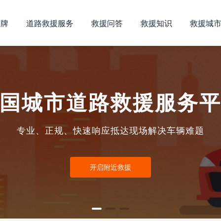
品牌
道路救援服务
救援问答
救援知识
救援城
国城市道路救援服务
专业、正规、快速响应抵达现场解决车辆难题
开启附近救援