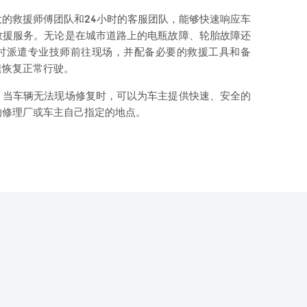
的救援师傅团队和24小时的客服团队，能够快速响应车
救援服务。无论是在城市道路上的电瓶故障、轮胎故障还
时派遣专业技师前往现场，并配备必要的救援工具和备
速恢复正常行驶。
，当车辆无法现场修复时，可以为车主提供快速、安全的
的修理厂或车主自己指定的地点。