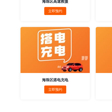
海珠区高速救援
立即预约
海珠区搭电充电
立即预约