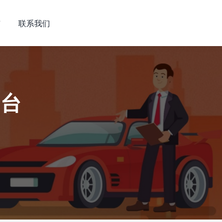
市
联系我们
平台