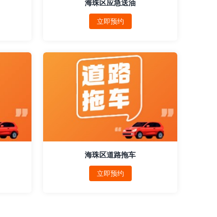
海珠区应急送油
立即预约
海珠区道路拖车
立即预约