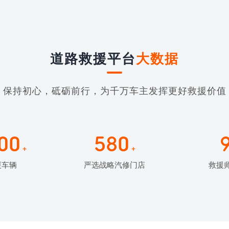
道路救援平台
大数据
保持初心，砥砺前行，为千万车主发挥更好救援价值
00
580
+
+
援车辆
严选战略汽修门店
救援