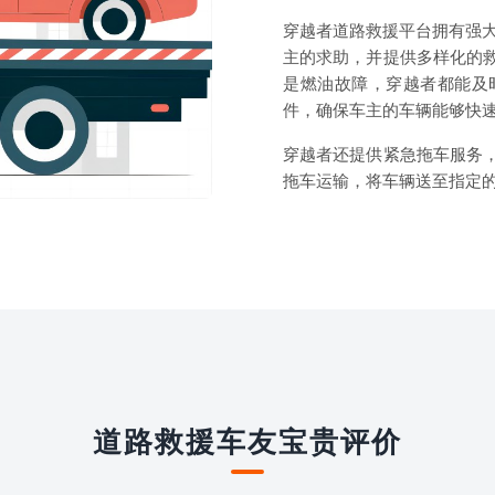
穿越者道路救援平台拥有强大
主的求助，并提供多样化的
是燃油故障，穿越者都能及
件，确保车主的车辆能够快
穿越者还提供紧急拖车服务
拖车运输，将车辆送至指定
道路救援车友宝贵评价