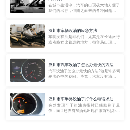
部门制定的。起步价通...
在城市生活中，汽车的出现极大地方便了
我们的出行，但随之而来的各种问题也让
人头痛不已。尤其是在繁忙的都市环境
中，地库停车成了一道难题。有时候，车
辆突然发生故障，或是不慎被困，在这种
汉川市车辆没油的应急方法
紧急情况下，我们需要一种高效可靠的救
车辆没有油是司机们，尤其是在长途旅行
援方式。而这时，地库救援专...
或者路程比较远的地方，很容易出现这种
状况。面对这样的情况，该怎么办呢?今天
小编给大家介绍一种应急方法——穿越者
道路救援微信小程序，可以帮您预约附近
的送油师傅，解决没油的紧急情况。 首
汉川市汽车没油了怎么办最快的方法
先，让我们来了解一下穿...
汽车没油了怎么办最快的方法?这是许多驾
驶者心中的疑问。毕竟，汽车没有油就无
法行驶，而且出现在偏远地区或夜晚更是
一件令人头痛的事情。幸运的是，现在有
一种新的解决方案——穿越者小程序。 穿
越者小程序是一款专门解决汽车没油问题
汉川市车半路没油了打什么电话求助
的在线服务平台。通过...
突然发现车子的油表指针已经跌到了最
低，而且还没有加油站出现在眼前?这种情
况下你该怎么办呢?这时候最好的方法就是
及时寻求帮助。如果你遇到这种情况，你
需要拨打什么电话求助呢?其实，你可以拨