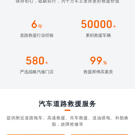
保持初心，砥砺前行，为千万车主发挥更好救援价值
6
50000
年
+
道路救援行业经验
累积救援车辆
580
99
+
%
严选战略汽修门店
救援师傅高素质
汽车道路救援服务
提供附近道路拖车、高速救援、吊车救援、送油搭电、补胎换
胎，故障抢修等