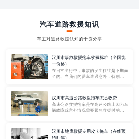
汽车道路救援知识
车主对道路救援认知的干货分享
汉川市事故救援拖车收费标准（全国统
一价格）
在日常出行中，事故的发生往往是不期而
至的。当我们的爱车遭遇意外，特别是在
市区内，救援拖车的服务就显得尤为重
要。然而，许多车主在选择拖车服务时，
对收费标准并不十分了解。穿越者救援详
汉川市高速公路救援拖车怎么收费
细解析一下市区事故救援拖车的收费标
高速公路救援拖车是在高速公路上因为车
准，以及在选用拖车服务时应注...
辆故障或意外情况需要紧急救援时的必备
工具。然而，对于许多司机来说，拖车的
收费一直是一个困扰。那么，高速公路救
援拖车究竟怎么收费呢? 一般来说，高速公
汉川市地库救援专用皮卡拖车（在线预
路救援拖车的收费标准是由当地交通管理
约师傅）