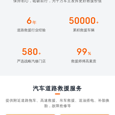
保持初心，砥砺前行，为千万车主发挥更好救援价值
6
50000
年
+
道路救援行业经验
累积救援车辆
580
99
+
%
严选战略汽修门店
救援师傅高素质
汽车道路救援服务
提供附近道路拖车、高速救援、吊车救援、送油搭电、补胎换
胎，故障抢修等