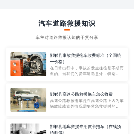
汽车道路救援知识
车主对道路救援认知的干货分享
邯郸县事故救援拖车收费标准（全国统
一价格）
在日常出行中，事故的发生往往是不期而
至的。当我们的爱车遭遇意外，特别是在
市区内，救援拖车的服务就显得尤为重
要。然而，许多车主在选择拖车服务时，
对收费标准并不十分了解。穿越者救援详
邯郸县高速公路救援拖车怎么收费
细解析一下市区事故救援拖车的收费标
高速公路救援拖车是在高速公路上因为车
准，以及在选用拖车服务时应注...
辆故障或意外情况需要紧急救援时的必备
工具。然而，对于许多司机来说，拖车的
收费一直是一个困扰。那么，高速公路救
援拖车究竟怎么收费呢? 一般来说，高速公
邯郸县地库救援专用皮卡拖车（在线预
路救援拖车的收费标准是由当地交通管理
约师傅）