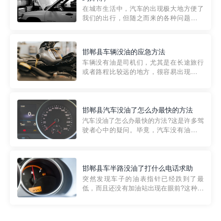
部门制定的。起步价通...
在城市生活中，汽车的出现极大地方便了
我们的出行，但随之而来的各种问题也让
人头痛不已。尤其是在繁忙的都市环境
中，地库停车成了一道难题。有时候，车
辆突然发生故障，或是不慎被困，在这种
邯郸县车辆没油的应急方法
紧急情况下，我们需要一种高效可靠的救
车辆没有油是司机们，尤其是在长途旅行
援方式。而这时，地库救援专...
或者路程比较远的地方，很容易出现这种
状况。面对这样的情况，该怎么办呢?今天
小编给大家介绍一种应急方法——穿越者
道路救援微信小程序，可以帮您预约附近
的送油师傅，解决没油的紧急情况。 首
邯郸县汽车没油了怎么办最快的方法
先，让我们来了解一下穿...
汽车没油了怎么办最快的方法?这是许多驾
驶者心中的疑问。毕竟，汽车没有油就无
法行驶，而且出现在偏远地区或夜晚更是
一件令人头痛的事情。幸运的是，现在有
一种新的解决方案——穿越者小程序。 穿
越者小程序是一款专门解决汽车没油问题
邯郸县车半路没油了打什么电话求助
的在线服务平台。通过...
突然发现车子的油表指针已经跌到了最
低，而且还没有加油站出现在眼前?这种情
况下你该怎么办呢?这时候最好的方法就是
及时寻求帮助。如果你遇到这种情况，你
需要拨打什么电话求助呢?其实，你可以拨