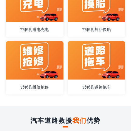
邯郸县搭电充电
邯郸县补胎换胎
邯郸县维修抢修
邯郸县道路拖车
汽车道路救援
我们
优势