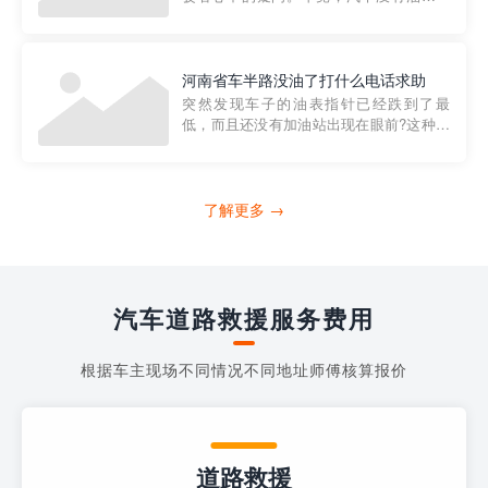
法行驶，而且出现在偏远地区或夜晚更是
一件令人头痛的事情。幸运的是，现在有
一种新的解决方案——穿越者小程序。 穿
越者小程序是一款专门解决汽车没油问题
河南省车半路没油了打什么电话求助
的在线服务平台。通过...
突然发现车子的油表指针已经跌到了最
低，而且还没有加油站出现在眼前?这种情
况下你该怎么办呢?这时候最好的方法就是
及时寻求帮助。如果你遇到这种情况，你
需要拨打什么电话求助呢?其实，你可以拨
打4006363122请求送油人员来帮助你。
了解更多 →
当你的车子...
汽车道路救援服务费用
根据车主现场不同情况不同地址师傅核算报价
道路救援