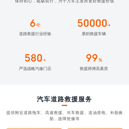
保持初心，砥砺前行，为千万车主发挥更好救援价值
6
50000
年
+
道路救援行业经验
累积救援车辆
580
99
+
%
严选战略汽修门店
救援师傅高素质
汽车道路救援服务
提供附近道路拖车、高速救援、吊车救援、送油搭电、补胎换
胎，故障抢修等