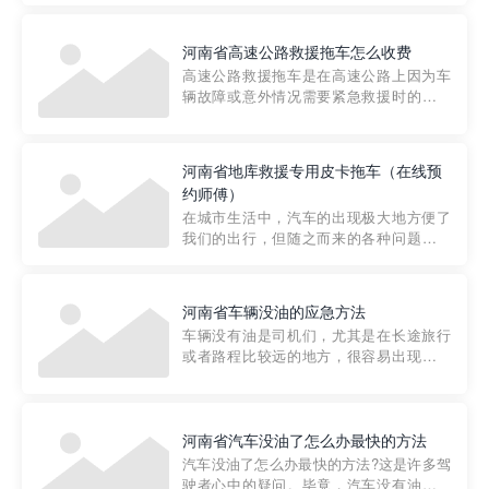
要。然而，许多车主在选择拖车服务时，
对收费标准并不十分了解。穿越者救援详
河南省高速公路救援拖车怎么收费
细解析一下市区事故救援拖车的收费标
高速公路救援拖车是在高速公路上因为车
准，以及在选用拖车服务时应注...
辆故障或意外情况需要紧急救援时的必备
工具。然而，对于许多司机来说，拖车的
收费一直是一个困扰。那么，高速公路救
援拖车究竟怎么收费呢? 一般来说，高速公
河南省地库救援专用皮卡拖车（在线预
路救援拖车的收费标准是由当地交通管理
约师傅）
部门制定的。起步价通...
在城市生活中，汽车的出现极大地方便了
我们的出行，但随之而来的各种问题也让
人头痛不已。尤其是在繁忙的都市环境
中，地库停车成了一道难题。有时候，车
辆突然发生故障，或是不慎被困，在这种
河南省车辆没油的应急方法
紧急情况下，我们需要一种高效可靠的救
车辆没有油是司机们，尤其是在长途旅行
援方式。而这时，地库救援专...
或者路程比较远的地方，很容易出现这种
状况。面对这样的情况，该怎么办呢?今天
小编给大家介绍一种应急方法——穿越者
道路救援微信小程序，可以帮您预约附近
的送油师傅，解决没油的紧急情况。 首
河南省汽车没油了怎么办最快的方法
先，让我们来了解一下穿...
汽车没油了怎么办最快的方法?这是许多驾
驶者心中的疑问。毕竟，汽车没有油就无