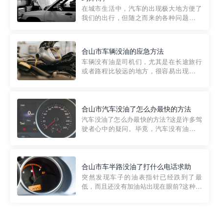
部门制定的。起步价通...
在城市生活中，汽车的出现极大地方便了
我们的出行，但随之而来的各种问题也让
人头痛不已。尤其是在繁忙的都市环境
中，地库停车成了一道难题。有时候，车
辆突然发生故障，或是不慎被困，在这种
合山市车辆没油的应急方法
紧急情况下，我们需要一种高效可靠的救
车辆没有油是司机们，尤其是在长途旅行
援方式。而这时，地库救援专...
或者路程比较远的地方，很容易出现这种
状况。面对这样的情况，该怎么办呢?今天
小编给大家介绍一种应急方法——穿越者
道路救援微信小程序，可以帮您预约附近
的送油师傅，解决没油的紧急情况。 首
合山市汽车没油了怎么办最快的方法
先，让我们来了解一下穿...
汽车没油了怎么办最快的方法?这是许多驾
驶者心中的疑问。毕竟，汽车没有油就无
法行驶，而且出现在偏远地区或夜晚更是
一件令人头痛的事情。幸运的是，现在有
一种新的解决方案——穿越者小程序。 穿
越者小程序是一款专门解决汽车没油问题
合山市车半路没油了打什么电话求助
的在线服务平台。通过...
突然发现车子的油表指针已经跌到了最
低，而且还没有加油站出现在眼前?这种情
况下你该怎么办呢?这时候最好的方法就是
及时寻求帮助。如果你遇到这种情况，你
需要拨打什么电话求助呢?其实，你可以拨