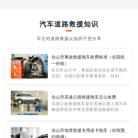
汽车道路救援知识
车主对道路救援认知的干货分享
合山市事故救援拖车收费标准（全国统
一价格）
在日常出行中，事故的发生往往是不期而
至的。当我们的爱车遭遇意外，特别是在
市区内，救援拖车的服务就显得尤为重
要。然而，许多车主在选择拖车服务时，
对收费标准并不十分了解。穿越者救援详
合山市高速公路救援拖车怎么收费
细解析一下市区事故救援拖车的收费标
高速公路救援拖车是在高速公路上因为车
准，以及在选用拖车服务时应注...
辆故障或意外情况需要紧急救援时的必备
工具。然而，对于许多司机来说，拖车的
收费一直是一个困扰。那么，高速公路救
援拖车究竟怎么收费呢? 一般来说，高速公
合山市地库救援专用皮卡拖车（在线预
路救援拖车的收费标准是由当地交通管理
约师傅）