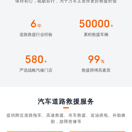
保持初心，砥砺前行，为千万车主发挥更好救援价值
6
50000
年
+
道路救援行业经验
累积救援车辆
580
99
+
%
严选战略汽修门店
救援师傅高素质
汽车道路救援服务
提供附近道路拖车、高速救援、吊车救援、送油搭电、补胎换
胎，故障抢修等