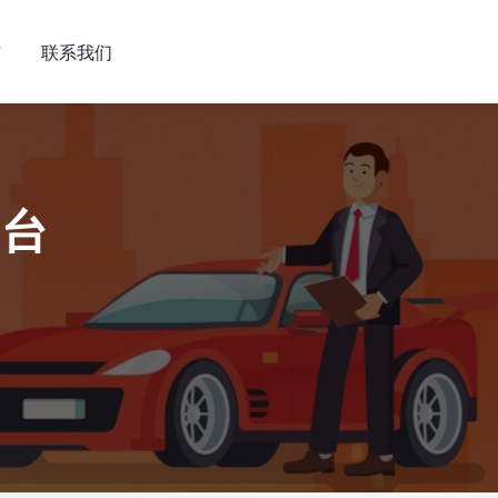
市
联系我们
平台