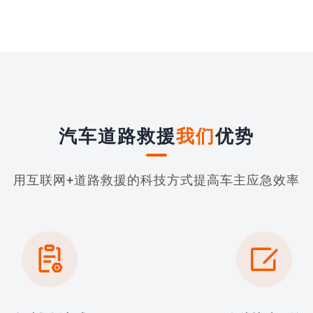
汽车道路救援
我们
优势
用互联网+道路救援的科技方式提高车主应急效率

