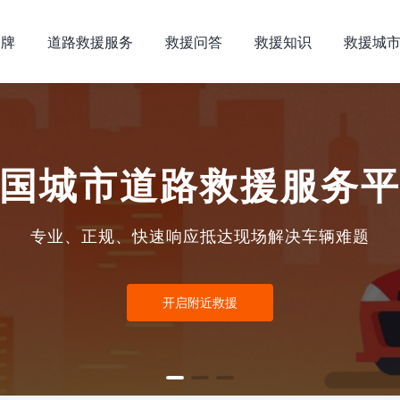
品牌
道路救援服务
救援问答
救援知识
救援城
国城市道路救援服务
专业、正规、快速响应抵达现场解决车辆难题
开启附近救援