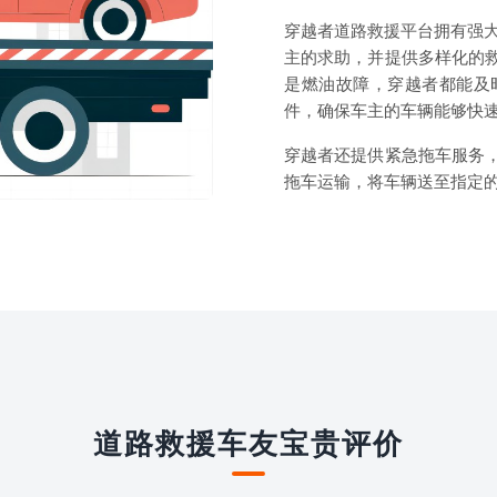
穿越者道路救援平台拥有强大
主的求助，并提供多样化的
是燃油故障，穿越者都能及
件，确保车主的车辆能够快
穿越者还提供紧急拖车服务
拖车运输，将车辆送至指定
道路救援车友宝贵评价