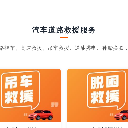
汽车道路救援服务
路拖车、高速救援、吊车救援、送油搭电、补胎换胎