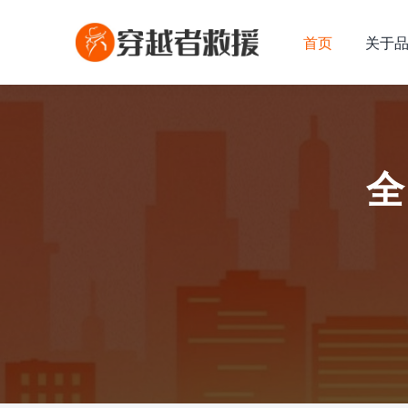
首页
关于
全