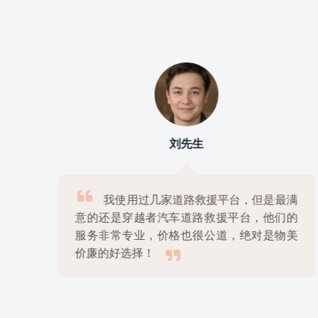
刘先生

上
我使用过几家道路救援平台，但是最满
很
意的还是穿越者汽车道路救援平台，他们的
解
服务非常专业，价格也很公道，绝对是物美

价廉的好选择！