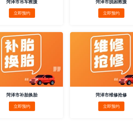
菏泽市吊车救援
菏泽市脱困救援
立即预约
立即预约
菏泽市补胎换胎
菏泽市维修抢修
立即预约
立即预约