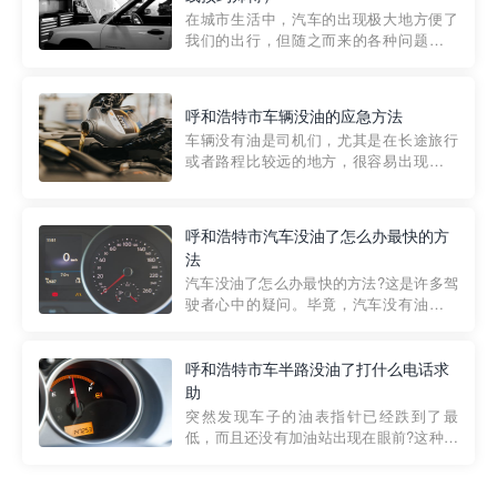
部门制定的。起步价通...
在城市生活中，汽车的出现极大地方便了
我们的出行，但随之而来的各种问题也让
人头痛不已。尤其是在繁忙的都市环境
中，地库停车成了一道难题。有时候，车
辆突然发生故障，或是不慎被困，在这种
呼和浩特市车辆没油的应急方法
紧急情况下，我们需要一种高效可靠的救
车辆没有油是司机们，尤其是在长途旅行
援方式。而这时，地库救援专...
或者路程比较远的地方，很容易出现这种
状况。面对这样的情况，该怎么办呢?今天
小编给大家介绍一种应急方法——穿越者
道路救援微信小程序，可以帮您预约附近
呼和浩特市汽车没油了怎么办最快的方
的送油师傅，解决没油的紧急情况。 首
法
先，让我们来了解一下穿...
汽车没油了怎么办最快的方法?这是许多驾
驶者心中的疑问。毕竟，汽车没有油就无
法行驶，而且出现在偏远地区或夜晚更是
一件令人头痛的事情。幸运的是，现在有
一种新的解决方案——穿越者小程序。 穿
呼和浩特市车半路没油了打什么电话求
越者小程序是一款专门解决汽车没油问题
助
的在线服务平台。通过...
突然发现车子的油表指针已经跌到了最
低，而且还没有加油站出现在眼前?这种情
况下你该怎么办呢?这时候最好的方法就是
及时寻求帮助。如果你遇到这种情况，你