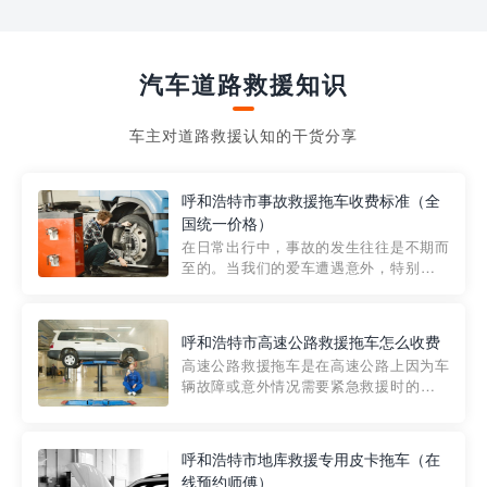
汽车道路救援知识
车主对道路救援认知的干货分享
呼和浩特市事故救援拖车收费标准（全
国统一价格）
在日常出行中，事故的发生往往是不期而
至的。当我们的爱车遭遇意外，特别是在
市区内，救援拖车的服务就显得尤为重
要。然而，许多车主在选择拖车服务时，
对收费标准并不十分了解。穿越者救援详
呼和浩特市高速公路救援拖车怎么收费
细解析一下市区事故救援拖车的收费标
高速公路救援拖车是在高速公路上因为车
准，以及在选用拖车服务时应注...
辆故障或意外情况需要紧急救援时的必备
工具。然而，对于许多司机来说，拖车的
收费一直是一个困扰。那么，高速公路救
援拖车究竟怎么收费呢? 一般来说，高速公
呼和浩特市地库救援专用皮卡拖车（在
路救援拖车的收费标准是由当地交通管理
线预约师傅）