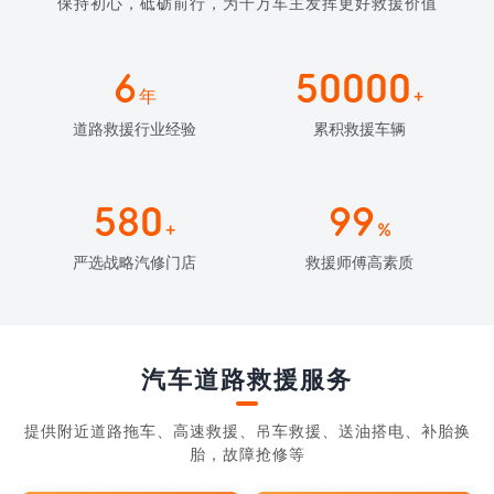
保持初心，砥砺前行，为千万车主发挥更好救援价值
6
50000
年
+
道路救援行业经验
累积救援车辆
580
99
+
%
严选战略汽修门店
救援师傅高素质
汽车道路救援服务
提供附近道路拖车、高速救援、吊车救援、送油搭电、补胎换
胎，故障抢修等