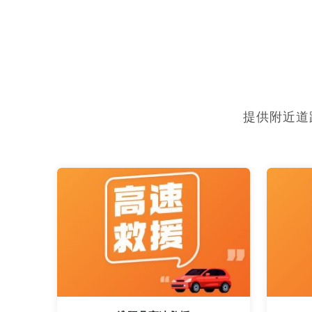
提供附近道