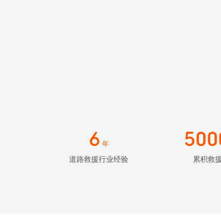
6
500
年
道路救援行业经验
累积救