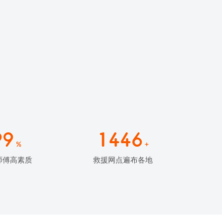
99
1446
%
+
师傅高素质
救援网点遍布各地