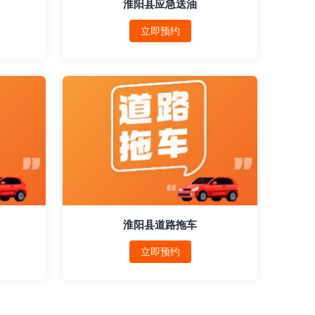
淮阳县应急送油
立即预约
淮阳县道路拖车
立即预约