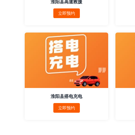
淮阳县高速救援
立即预约
淮阳县搭电充电
立即预约