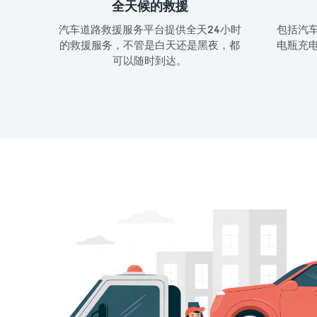
全天候的救援
汽车道路救援服务平台提供全天24小时
包括汽
的救援服务，不管是白天还是黑夜，都
电瓶充
可以随时到达。