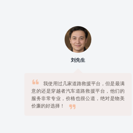
刘先生

上
我使用过几家道路救援平台，但是最满
很
意的还是穿越者汽车道路救援平台，他们的
解
服务非常专业，价格也很公道，绝对是物美

价廉的好选择！