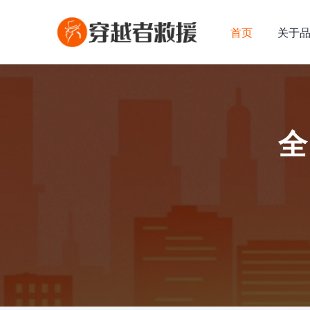
首页
关于
全