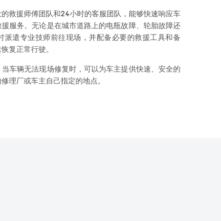
的救援师傅团队和24小时的客服团队，能够快速响应车
救援服务。无论是在城市道路上的电瓶故障、轮胎故障还
时派遣专业技师前往现场，并配备必要的救援工具和备
速恢复正常行驶。
，当车辆无法现场修复时，可以为车主提供快速、安全的
的修理厂或车主自己指定的地点。