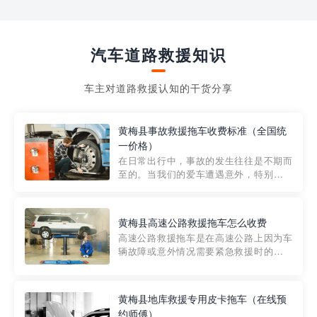
汽车道路救援知识
车主对道路救援认知的干货分享
黄梅县事故救援拖车收费标准（全国统
一价格）
在日常出行中，事故的发生往往是不期而
至的。当我们的爱车遭遇意外，特别是在
市区内，救援拖车的服务就显得尤为重
要。然而，许多车主在选择拖车服务时，
对收费标准并不十分了解。穿越者救援详
黄梅县高速公路救援拖车怎么收费
细解析一下市区事故救援拖车的收费标
高速公路救援拖车是在高速公路上因为车
准，以及在选用拖车服务时应注...
辆故障或意外情况需要紧急救援时的必备
工具。然而，对于许多司机来说，拖车的
收费一直是一个困扰。那么，高速公路救
援拖车究竟怎么收费呢? 一般来说，高速公
黄梅县地库救援专用皮卡拖车（在线预
路救援拖车的收费标准是由当地交通管理
约师傅）