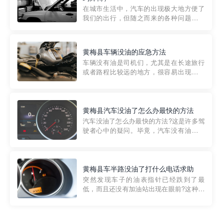
部门制定的。起步价通...
在城市生活中，汽车的出现极大地方便了
我们的出行，但随之而来的各种问题也让
人头痛不已。尤其是在繁忙的都市环境
中，地库停车成了一道难题。有时候，车
辆突然发生故障，或是不慎被困，在这种
黄梅县车辆没油的应急方法
紧急情况下，我们需要一种高效可靠的救
车辆没有油是司机们，尤其是在长途旅行
援方式。而这时，地库救援专...
或者路程比较远的地方，很容易出现这种
状况。面对这样的情况，该怎么办呢?今天
小编给大家介绍一种应急方法——穿越者
道路救援微信小程序，可以帮您预约附近
的送油师傅，解决没油的紧急情况。 首
黄梅县汽车没油了怎么办最快的方法
先，让我们来了解一下穿...
汽车没油了怎么办最快的方法?这是许多驾
驶者心中的疑问。毕竟，汽车没有油就无
法行驶，而且出现在偏远地区或夜晚更是
一件令人头痛的事情。幸运的是，现在有
一种新的解决方案——穿越者小程序。 穿
越者小程序是一款专门解决汽车没油问题
黄梅县车半路没油了打什么电话求助
的在线服务平台。通过...
突然发现车子的油表指针已经跌到了最
低，而且还没有加油站出现在眼前?这种情
况下你该怎么办呢?这时候最好的方法就是
及时寻求帮助。如果你遇到这种情况，你
需要拨打什么电话求助呢?其实，你可以拨