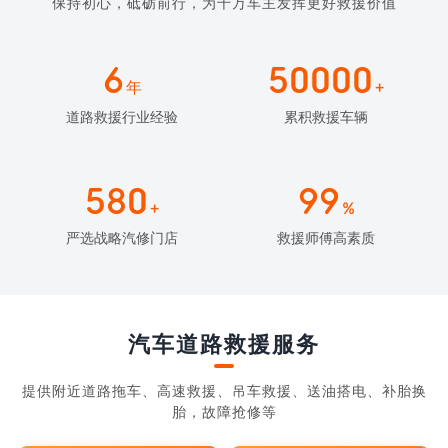
保持初心，砥砺前行，为千万车主发挥更好救援价值
6
50000
年
+
道路救援行业经验
累积救援车辆
580
99
+
%
严选战略汽修门店
救援师傅高素质
汽车道路救援服务
提供附近道路拖车、高速救援、吊车救援、送油搭电、补胎换
胎，故障抢修等